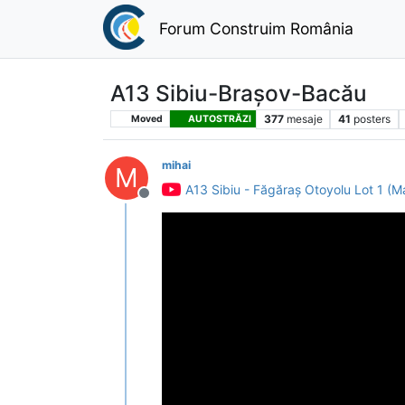
Forum Construim România
A13 Sibiu-Brașov-Bacău
377
mesaje
41
posters
Moved
AUTOSTRĂZI
mihai
M
A13 Sibiu - Făgăraș Otoyolu Lot 1 
Deconectat