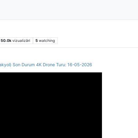
50.0k
vizualizări
5
watching
(Makyol) Son Durum 4K Drone Turu: 16-05-2026