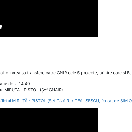
l, nu vrea sa transfere catre CNIR cele 5 proiecte, printre care si F
ativ de la 14:40
ul MIRUȚĂ - PISTOL (Șef CNAIR)
lictul MIRUȚĂ - PISTOL (Șef CNAIR) / CEAUȘESCU, fentat de SIMI