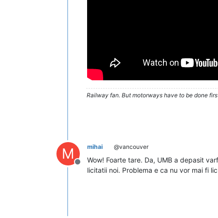
Railway fan. But motorways have to be done firs
mihai
@vancouver
M
Wow! Foarte tare. Da, UMB a depasit varfu
Deconectat
licitatii noi. Problema e ca nu vor mai fi lici