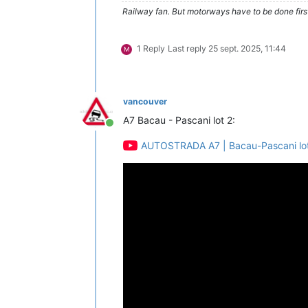
Railway fan. But motorways have to be done firs
1 Reply
Last reply
25 sept. 2025, 11:44
M
vancouver
A7 Bacau - Pascani lot 2:
Conectat
AUTOSTRADA A7 | Bacau-Pascani lot 