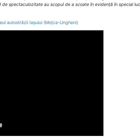
d de spectaculozitate au scopul de a scoate în evidență în special luc
seul autostrăzii Iașului (Moțca-Ungheni)