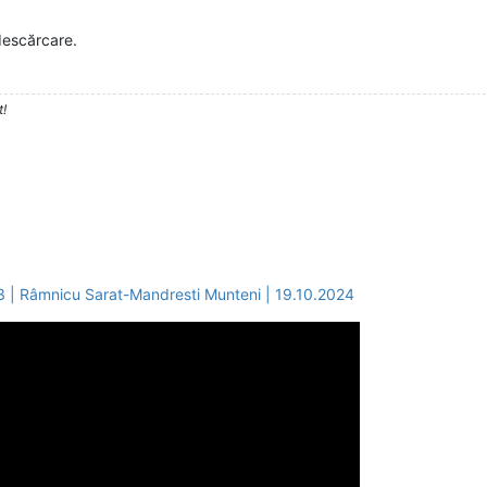
descărcare.
t!
| Râmnicu Sarat-Mandresti Munteni | 19.10.2024