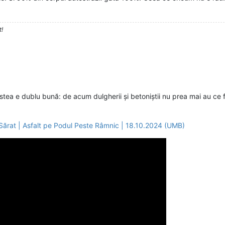
t!
stea e dublu bună: de acum dulgherii și betoniștii nu prea mai au ce f
Sărat | Asfalt pe Podul Peste Râmnic | 18.10.2024 (UMB)