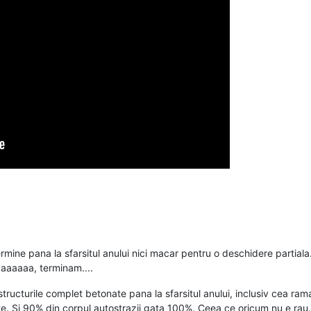
e pana la sfarsitul anului nici macar pentru o deschidere partiala. Ei 
aaaaaaa, terminam....
structurile complet betonate pana la sfarsitul anului, inclusiv cea 
olate. Si 90% din corpul autostrazii gata 100%. Ceea ce oricum nu e ra