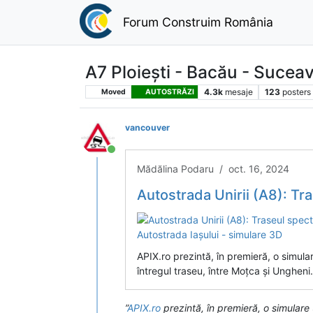
Forum Construim România
A7 Ploiești - Bacău - Sucea
4.3k
mesaje
123
posters
Moved
AUTOSTRĂZI
vancouver
Conectat
Mădălina Podaru / oct. 16, 2024
Autostrada Unirii (A8): Traseul spectaculos, cu lucră
APIX.ro prezintă, în premieră, o simular
întregul traseu, între Moțca și Ungheni.
”
APIX.ro
prezintă, în premieră, o simulare 