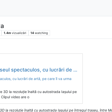
va
1.4m
vizualizări
14
watching
ri de artă, pe care îl va urma Autostrada Iașului - simulare 3D
e 3D la rezoluție înaltă cu autostrada Iașului pe
 Clipul video are o
3D la rezoluție înaltă cu autostrada Iașului pe întregul traseu, între 