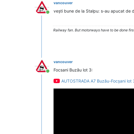
vancouver
vești bune de la Stalpu: s-au apucat de 
Conectat
Railway fan. But motorways have to be done firs
vancouver
Focsani Buzău lot 3:
Conectat
AUTOSTRADA A7 Buzău-Focșani lot 3 