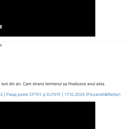
t!
2 luni din an. Cam strans termenul sa finalizeze anul asta.
 | Pasaj peste CF701 și DJ101F | 17.10.2024 (Pizzarotti&Retter)