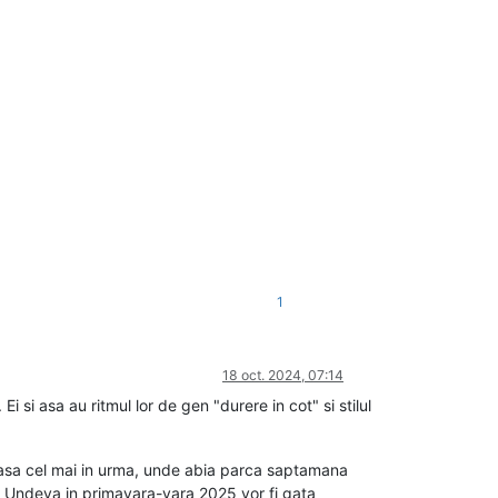
1
18 oct. 2024, 07:14
si asa au ritmul lor de gen "durere in cot" si stilul
ramasa cel mai in urma, unde abia parca saptamana
u. Undeva in primavara-vara 2025 vor fi gata