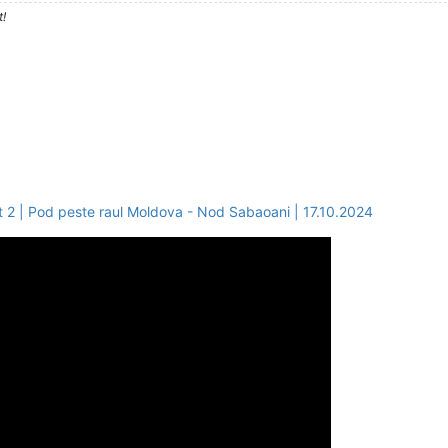
t!
2 | Pod peste raul Moldova - Nod Sabaoani | 17.10.2024