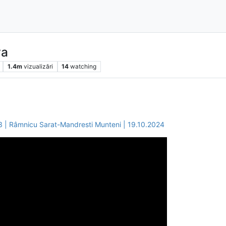
va
1.4m
vizualizări
14
watching
| Râmnicu Sarat-Mandresti Munteni | 19.10.2024