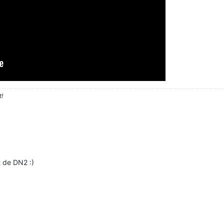
t!
t de DN2 :)