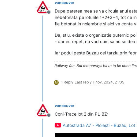
vancouver
Dupa parerea mea se va circula anul asta
Deconectat
nebetonata pe loturile 1+2+3+4, tot ce i
fie betonat in noiembrie si aici va conta 
Da, stiu, exista o organizatie puternic pol
- dar eu repet, nu vad cum sa nu se dea
Iar podul peste Buzau cel tarziu prin feb
Railway fan. But motorways have to be done firs
1 Reply
Last reply
1 nov. 2024, 21:05
M
vancouver
Coni-Trace lot 2 din PL-BZ:
Deconectat
Autostrada A7 - Ploiești - Buzău, Lo