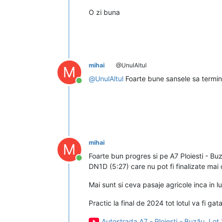
O zi buna
mihai
@UnulAltul
M
@
UnulAltul
Foarte bune sansele sa termine
Conectat
mihai
M
Foarte bun progres si pe A7 Ploiesti - Buz
Conectat
DN1D (5:27) care nu pot fi finalizate mai
Mai sunt si ceva pasaje agricole inca in lu
Practic la final de 2024 tot lotul va fi g
Autostrada A7 - Ploiești - Buzău, Lo