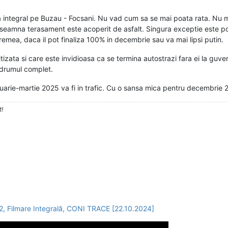
 integral pe Buzau - Focsani. Nu vad cum sa se mai poata rata. Nu ma
nseamna terasament este acoperit de asfalt. Singura exceptie este 
vremea, daca il pot finaliza 100% in decembrie sau va mai lipsi putin.
itizata si care este invidioasa ca se termina autostrazi fara ei la guv
 drumul complet.
ruarie-martie 2025 va fi in trafic. Cu o sansa mica pentru decembrie 
t!
t 2, Filmare Integrală, CONI TRACE [22.10.2024]