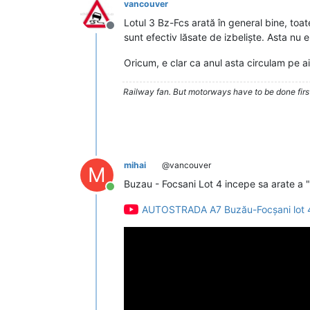
vancouver
Lotul 3 Bz-Fcs arată în general bine, toate
Deconectat
sunt efectiv lăsate de izbeliște. Asta nu 
Oricum, e clar ca anul asta circulam pe aic
Railway fan. But motorways have to be done firs
mihai
@vancouver
M
Buzau - Focsani Lot 4 incepe sa arate a 
Conectat
AUTOSTRADA A7 Buzău-Focșani lot 4