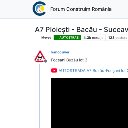
Forum Construim România
A7 Ploiești - Bacău - Sucea
4.3k
mesaje
123
posters
Moved
AUTOSTRĂZI
vancouver
Focsani Buzău lot 3:
Deconectat
AUTOSTRADA A7 Buzău-Focșani lot 3 