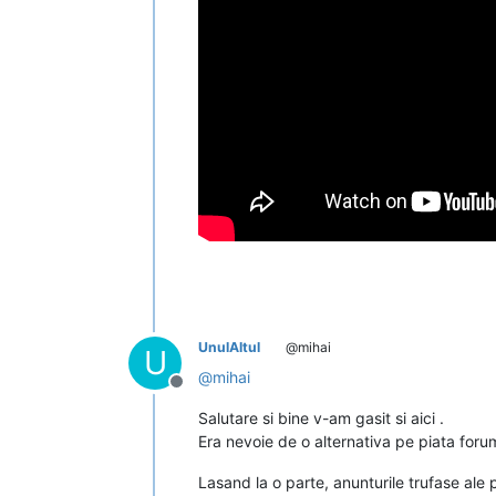
UnulAltul
@mihai
U
@
mihai
Deconectat
Salutare si bine v-am gasit si aici .
Era nevoie de o alternativa pe piata forum
Lasand la o parte, anunturile trufase ale p