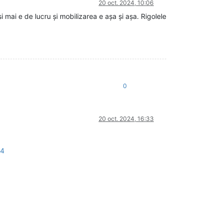
20 oct. 2024, 10:06
și mai e de lucru și mobilizarea e așa și așa. Rigolele
0
20 oct. 2024, 16:33
24