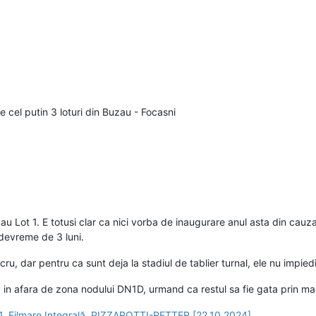
 cel putin 3 loturi din Buzau - Focasni
au Lot 1. E totusi clar ca nici vorba de inaugurare anul asta din cauz
 devreme de 3 luni.
cru, dar pentru ca sunt deja la stadiul de tablier turnal, ele nu impie
ata in afara de zona nodului DN1D, urmand ca restul sa fie gata prin ma
t 1, Filmare Integrală, PIZZAROTTI-RETTER [22.10.2024]