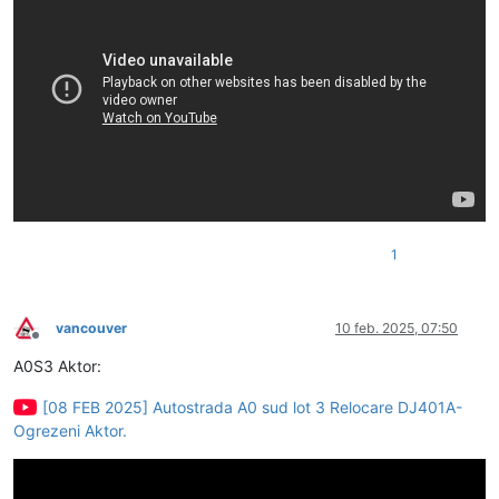
1
vancouver
10 feb. 2025, 07:50
Deconectat
A0S3 Aktor:
[08 FEB 2025] Autostrada A0 sud lot 3 Relocare DJ401A-
Ogrezeni Aktor.