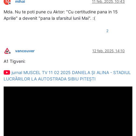
M
mihai
11 feb. 2025, 10:43
Deconectat
Mda. Nu te poti pune cu Aktor: "Cu certitudine pana in 15
Aprilie" a devenit "pana la sfarsitul lunii Mai". :(
2
vancouver
12 feb. 2025, 14:10
Deconectat
A1 Tigveni:
jurnal MUSCEL TV 11 02 2025 DANIELA ȘI ALINA - STADIUL
LUCRĂRILOR LA AUTOSTRADA SIBIU PITEȘTI