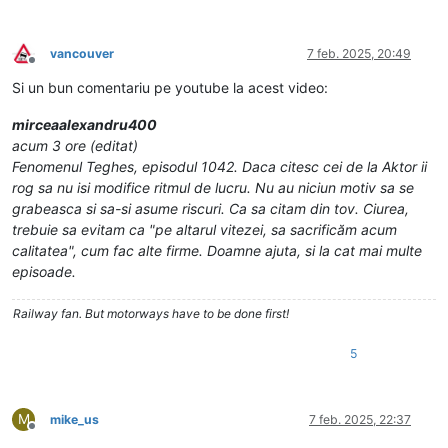
vancouver
7 feb. 2025, 20:49
Deconectat
Si un bun comentariu pe youtube la acest video:
mirceaalexandru400
acum 3 ore (editat)
Fenomenul Teghes, episodul 1042. Daca citesc cei de la Aktor ii
rog sa nu isi modifice ritmul de lucru. Nu au niciun motiv sa se
grabeasca si sa-si asume riscuri. Ca sa citam din tov. Ciurea,
trebuie sa evitam ca "pe altarul vitezei, sa sacrificăm acum
calitatea", cum fac alte firme. Doamne ajuta, si la cat mai multe
episoade.
Railway fan. But motorways have to be done first!
5
M
mike_us
7 feb. 2025, 22:37
Deconectat