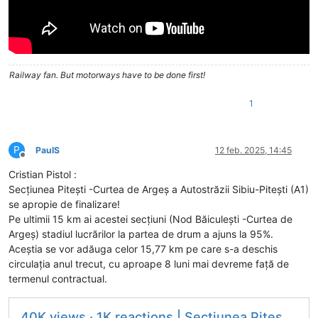
Railway fan. But motorways have to be done first!
1
P
PaulS
12 feb. 2025, 14:45
Deconectat
Cristian Pistol :
Secțiunea Pitești -Curtea de Argeș a Autostrăzii Sibiu-Pitești (A1)
se apropie de finalizare!
Pe ultimii 15 km ai acestei secțiuni (Nod Băiculești -Curtea de
Argeș) stadiul lucrărilor la partea de drum a ajuns la 95%.
Aceștia se vor adăuga celor 15,77 km pe care s-a deschis
circulația anul trecut, cu aproape 8 luni mai devreme față de
termenul contractual.
40K views · 1K reactions | Secțiunea Pitești -Curtea de Argeș a...