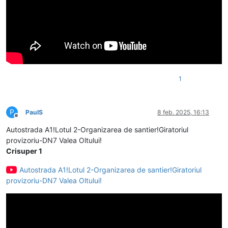
1
P
PaulS
8 feb. 2025, 16:13
Deconectat
Autostrada A1!Lotul 2-Organizarea de santier!Giratoriul
provizoriu-DN7 Valea Oltului!
Crisuper 1
Autostrada A1!Lotul 2-Organizarea de santier!Giratoriul
provizoriu-DN7 Valea Oltului!