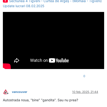
Sectiunea 4 Tigveni - Curtea de Argeș - (Momaia - Tigveni)
Update lucrari 08.02.2025
0
vancouver
10 feb. 2025, 21:44
Deconectat
Autostrada noua, "bine" "gandita". Sau nu prea?