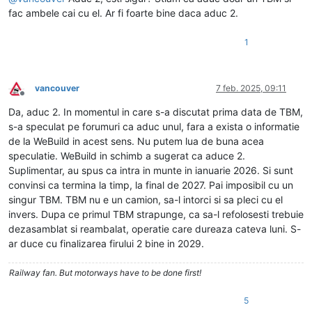
fac ambele cai cu el. Ar fi foarte bine daca aduc 2.
1
vancouver
7 feb. 2025, 09:11
Deconectat
Da, aduc 2. In momentul in care s-a discutat prima data de TBM,
s-a speculat pe forumuri ca aduc unul, fara a exista o informatie
de la WeBuild in acest sens. Nu putem lua de buna acea
speculatie. WeBuild in schimb a sugerat ca aduce 2.
Suplimentar, au spus ca intra in munte in ianuarie 2026. Si sunt
convinsi ca termina la timp, la final de 2027. Pai imposibil cu un
singur TBM. TBM nu e un camion, sa-l intorci si sa pleci cu el
invers. Dupa ce primul TBM strapunge, ca sa-l refolosesti trebuie
dezasamblat si reambalat, operatie care dureaza cateva luni. S-
ar duce cu finalizarea firului 2 bine in 2029.
Railway fan. But motorways have to be done first!
5