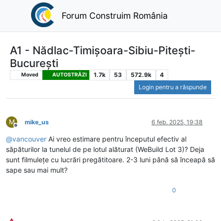
Forum Construim România
A1 - Nădlac-Timișoara-Sibiu-Pitești-
București
1.7k
53
572.9k
4
Moved
AUTOSTRĂZI
Login pentru a răspunde
M
mike_us
6 feb. 2025, 19:38
Deconectat
@
vancouver
Ai vreo estimare pentru începutul efectiv al
săpăturilor la tunelul de pe lotul alăturat (WeBuild Lot 3)? Deja
sunt filmulețe cu lucrări pregătitoare. 2-3 luni până să înceapă să
sape sau mai mult?
0