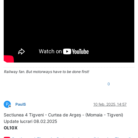
Railway fan. But motorways have to be done first!
0
P
PaulS
10 feb. 2025, 14:57
Deconectat
Sectiunea 4 Tigveni - Curtea de Argeș - (Momaia - Tigveni)
Update lucrari 08.02.2025
OL10X