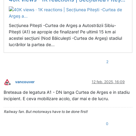
Secțiunea Pitești -Curtea de Argeș a Autostrăzii Sibiu-
Pitești (A1) se apropie de finalizare! Pe ultimii 15 km ai
acestei secțiuni (Nod Băiculești -Curtea de Argeș) stadiul
lucrărilor la partea de...
2
vancouver
12 feb. 2025, 16:09
Deconectat
Breteaua de legatura A1 - DN langa Curtea de Arges e in stadiu
incipient. E ceva mobilizare acolo, dar mai e de lucru.
Railway fan. But motorways have to be done first!
0