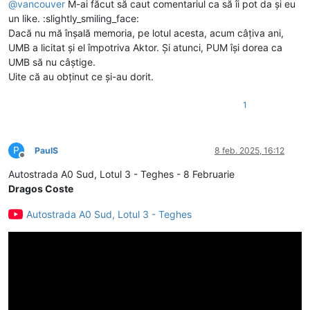
@
vancouver
M-ai făcut să caut comentariul ca să îi pot da și eu
un like. :slightly_smiling_face:
Dacă nu mă înșală memoria, pe lotul acesta, acum câțiva ani,
UMB a licitat și el împotriva Aktor. Și atunci, PUM își dorea ca
UMB să nu câștige.
Uite că au obținut ce și-au dorit.
1
P
PaulS
8 feb. 2025, 16:12
Deconectat
Autostrada A0 Sud, Lotul 3 - Teghes - 8 Februarie
Dragos Coste
Autostrada A0 Sud, Lotul 3 - Teghes