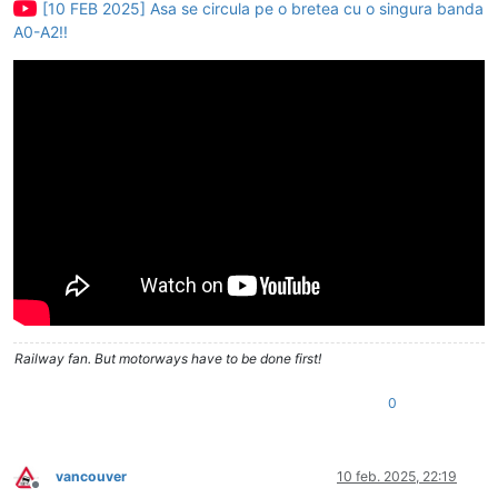
[10 FEB 2025] Asa se circula pe o bretea cu o singura banda
A0-A2!!
Railway fan. But motorways have to be done first!
0
vancouver
10 feb. 2025, 22:19
Deconectat