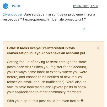
P
PaulS
12 feb. 2025, 17:56
Deconectat
@
vancouver
Oare sti daca mai sunt ceva probleme in zona
respectiva ? ( expropiere/schimbari ale proiectului ) ?
0
Hello! It looks like you're interested in this
conversation, but you don't have an account yet.
Getting fed up of having to scroll through the same
posts each visit? When you register for an account,
you'll always come back to exactly where you were
before, and choose to be notified of new replies
(either via email, or push notification). You'll also be
able to save bookmarks and upvote posts to show
your appreciation to other community members.
With your input, this post could be even better 💗