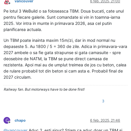
vancouver
6 feb. 2025, 21:00
Deconectat
Pe lotul 3 WeBuild o sa foloseasca TBM. Doua bucati, cate unul
pentru fiecare galerie. Sunt comandate si vin in toamna-iarna
2025. Vor intra in munte in primavara 2026, asa cel putin
planificarea actuala.
Un TBM poate inainta maxim 15m/zi, dar in mod normal nu
depaseste 5. Au 1800 / 5 = 360 de zile. Adica in primavara-vara
2027 ambele o sa fie gata strapunse si gata camasuite - spre
deosebire de NATM, la TBM se pune direct camasa de
rezistenta. Apoi mai au de umplut treimea de jos cu beton, calea
de rulare probabil tot din beton si cam asta e. Probabil final de
2027 circulam.
Railway fan. But motorways have to be done first!
3
C
chapo
6 feb. 2025, 21:46
Deconectat
@
vancouver
Aduc 2, esti sigur? Stiam ca aduc doar un TBM si