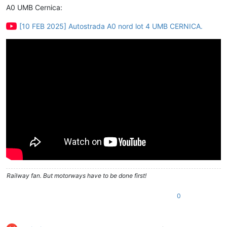
A0 UMB Cernica:
[10 FEB 2025] Autostrada A0 nord lot 4 UMB CERNICA.
Railway fan. But motorways have to be done first!
0