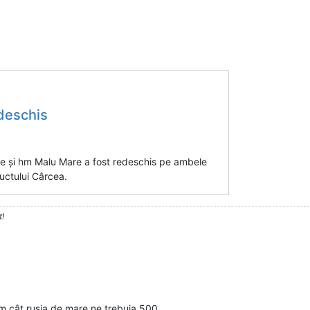
edeschis
ine și hm Malu Mare a fost redeschis pe ambele
ductului Cârcea.
t!
am cât rusia de mare ne trebuia 500