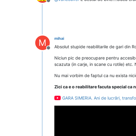
Deconectat
mihai
M
Absolut stupide reabilitarile de gari din R
Deconectat
Niciun pic de preocupare pentru accesibil
scazuta (in carje, in scane cu rotile) etc. 
Nu mai vorbim de faptul ca nu exista nici
Zici ca e o reabilitare facuta special c
GARA SIMERIA. Ani de lucrări, transf