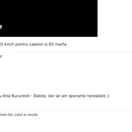
20 km/h pentru calatori si 80 marfa.
t!
inia Bucuresti - Balota, dar iar am sperante nerealiste ;)
ie trei, calul si caruta.