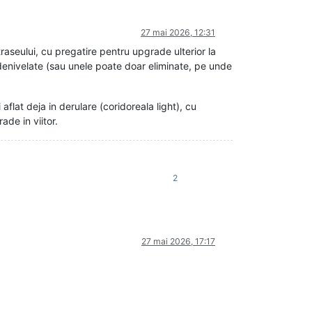
27 mai 2026, 12:31
aseului, cu pregatire pentru upgrade ulterior la
 denivelate (sau unele poate doar eliminate, pe unde
flat deja in derulare (coridoreala light), cu
ade in viitor.
2
27 mai 2026, 17:17