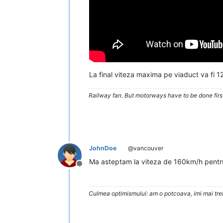
La final viteza maxima pe viaduct va fi 1
Railway fan. But motorways have to be done firs
JohnDoe
@vancouver
Ma asteptam la viteza de 160km/h pentru l
Deconectat
Culmea optimismului: am o potcoava, imi mai trebu