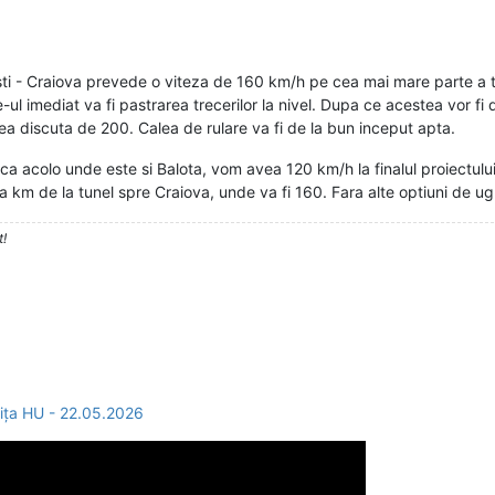
ti - Craiova prevede o viteza de 160 km/h pe cea mai mare parte a tr
 imediat va fi pastrarea trecerilor la nivel. Dupa ce acestea vor fi
tea discuta de 200. Calea de rulare va fi de la bun inceput apta.
a acolo unde este si Balota, vom avea 120 km/h la finalul proiectului a
a km de la tunel spre Craiova, unde va fi 160. Fara alte optiuni de ugr
t!
ița HU - 22.05.2026