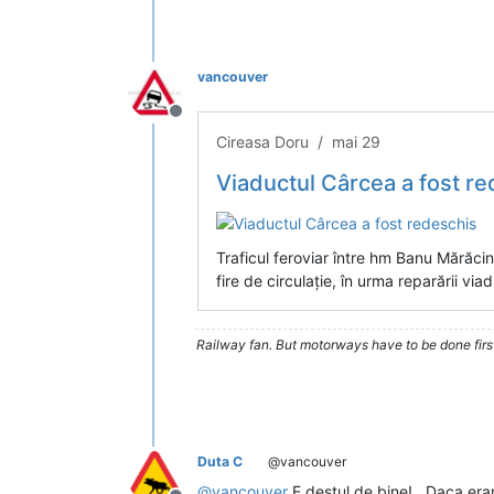
vancouver
Deconectat
Cireasa Doru / mai 29
Viaductul Cârcea a fost r
Traficul feroviar între hm Banu Mărăc
fire de circulație, în urma reparării via
Railway fan. But motorways have to be done firs
Duta C
@vancouver
@
vancouver
E destul de bine!...Daca er