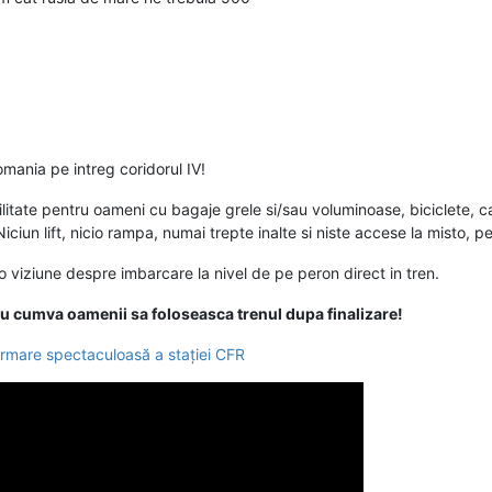
omania pe intreg coridorul IV!
itate pentru oameni cu bagaje grele si/sau voluminoase, biciclete, c
Niciun lift, nicio rampa, numai trepte inalte si niste accese la misto, pe
o viziune despre imbarcare la nivel de pe peron direct in tren.
a nu cumva oamenii sa foloseasca trenul dupa finalizare!
ormare spectaculoasă a stației CFR