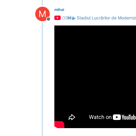
mihai
M
👷‍♂️🚧🚁 Stadiul Lucrărilor de Moderni
Deconectat