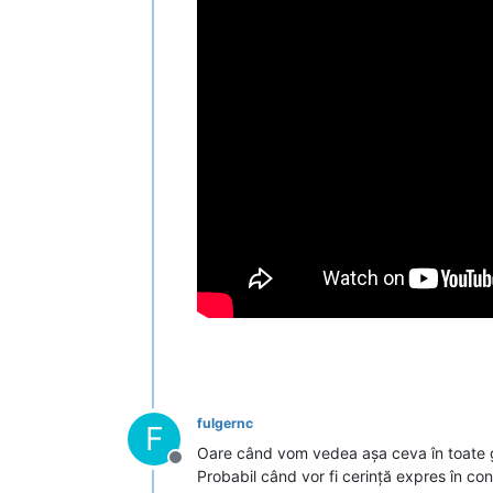
fulgernc
F
Oare când vom vedea așa ceva în toate g
Deconectat
Probabil când vor fi cerință expres în con