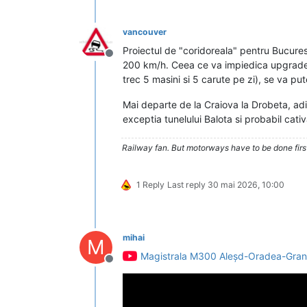
vancouver
Proiectul de "coridoreala" pentru Bucures
Deconectat
200 km/h. Ceea ce va impiedica upgrade-ul
trec 5 masini si 5 carute pe zi), se va pu
Mai departe de la Craiova la Drobeta, adic
exceptia tunelului Balota si probabil cativ
Railway fan. But motorways have to be done firs
1 Reply
Last reply
30 mai 2026, 10:00
mihai
M
Magistrala M300 Aleșd-Oradea-Gran
Deconectat