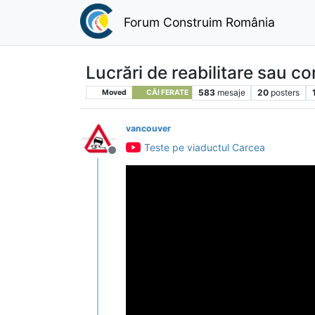
Forum Construim România
Lucrări de reabilitare sau co
583
mesaje
20
posters
Moved
CĂI FERATE
vancouver
Teste pe viaductul Carcea
Deconectat