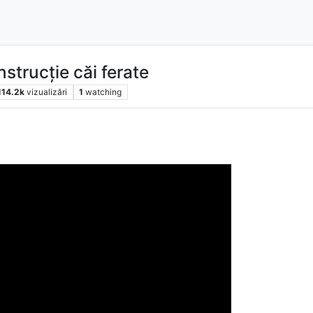
nstrucție căi ferate
114.2k
vizualizări
1
watching