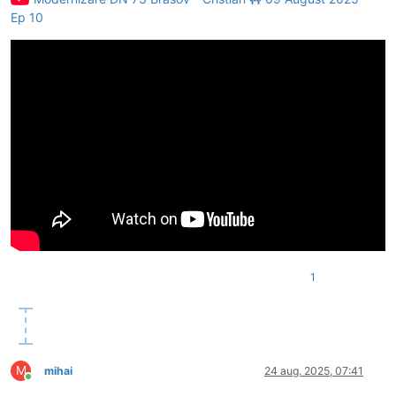
Ep 10
1
M
mihai
24 aug. 2025, 07:41
Conectat