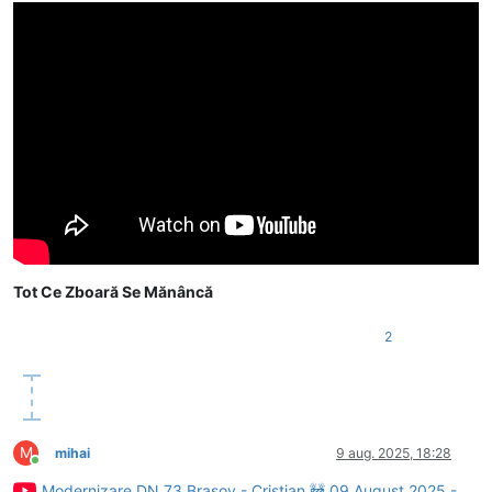
Tot Ce Zboară Se Mănâncă
2
M
mihai
9 aug. 2025, 18:28
Conectat
Modernizare DN 73 Brasov - Cristian 🚧 09 August 2025 -