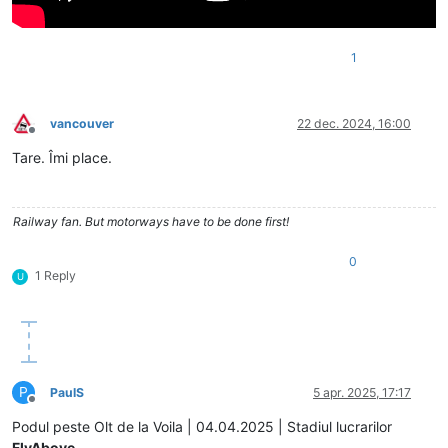
1
vancouver
22 dec. 2024, 16:00
Deconectat
Tare. Îmi place.
Railway fan. But motorways have to be done first!
0
1 Reply
U
P
PaulS
5 apr. 2025, 17:17
Deconectat
Podul peste Olt de la Voila | 04.04.2025 | Stadiul lucrarilor
FlyAbove