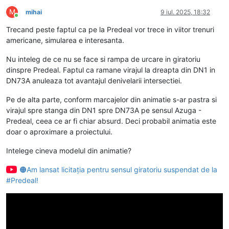
M
mihai
9 iul. 2025, 18:32
Conectat
Trecand peste faptul ca pe la Predeal vor trece in viitor trenuri
americane, simularea e interesanta.
Nu inteleg de ce nu se face si rampa de urcare in giratoriu
dinspre Predeal. Faptul ca ramane virajul la dreapta din DN1 in
DN73A anuleaza tot avantajul denivelarii intersectiei.
Pe de alta parte, conform marcajelor din animatie s-ar pastra si
virajul spre stanga din DN1 spre DN73A pe sensul Azuga -
Predeal, ceea ce ar fi chiar absurd. Deci probabil animatia este
doar o aproximare a proiectului.
Intelege cineva modelul din animatie?
🟠Am lansat licitația pentru sensul giratoriu suspendat de la
#Predeal!