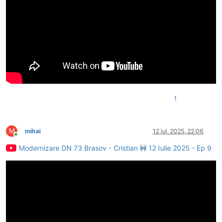
1
M
mihai
12 iul. 2025, 22:06
Conectat
Modernizare DN 73 Brasov - Cristian 🚧 12 Iulie 2025 - Ep 9