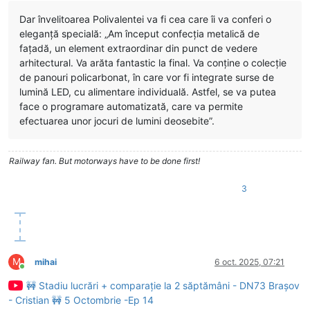
Dar învelitoarea Polivalentei va fi cea care îi va conferi o
eleganță specială: „Am început confecția metalică de
fațadă, un element extraordinar din punct de vedere
arhitectural. Va arăta fantastic la final. Va conține o colecție
de panouri policarbonat, în care vor fi integrate surse de
lumină LED, cu alimentare individuală. Astfel, se va putea
face o programare automatizată, care va permite
efectuarea unor jocuri de lumini deosebite”.
Railway fan. But motorways have to be done first!
3
M
mihai
6 oct. 2025, 07:21
Conectat
🚧 Stadiu lucrări + comparație la 2 săptămâni - DN73 Brașov
- Cristian 🚧 5 Octombrie -Ep 14