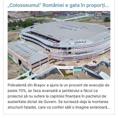
„Colosseumul” României e gata în proporție de 70%: „Va arăta fantastic!” » Proiectul a scăpat de tăierea fondurilor guvernamentale
Polivalentă din Brașov a ajuns la un procent de execuție de
peste 70%, iar faza avansată a șantierului a făcut ca
proiectul să nu sufere la capitolul finanțare în pachetul de
austeritate dictat de Guvern. Se lucrează deja la montarea
structurii fațadei, care va conferi sălii o imagine exterioară...