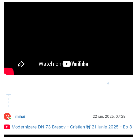
2
M
mihai
22 iun. 2025, 07:28
Conectat
Modernizare DN 73 Brasov - Cristian 🚧 21 Iunie 2025 - Ep 8