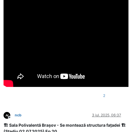
2
ncb
3 iul. 2025, 06:37
Deconectat
🏗 Sala Polivalentă Brașov - Se montează structura fațadei 🏗
(Stadiu 02.07.2025) Ep 20