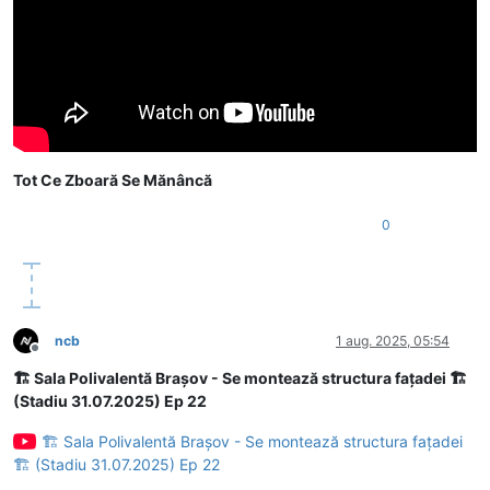
Tot Ce Zboară Se Mănâncă
0
ncb
1 aug. 2025, 05:54
Deconectat
🏗 Sala Polivalentă Brașov - Se montează structura fațadei 🏗
(Stadiu 31.07.2025) Ep 22
🏗 Sala Polivalentă Brașov - Se montează structura fațadei
🏗 (Stadiu 31.07.2025) Ep 22