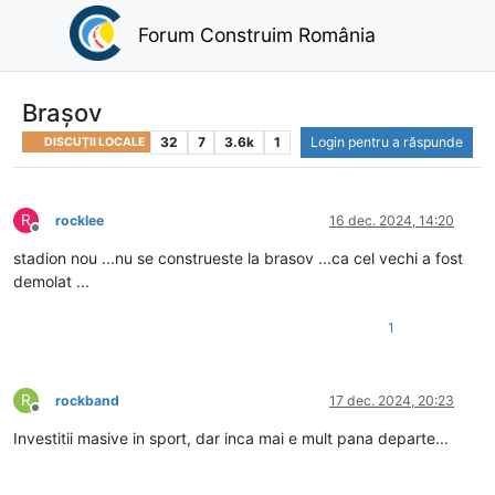
Forum Construim România
Brașov
32
7
3.6k
1
Login pentru a răspunde
DISCUȚII LOCALE
R
rocklee
16 dec. 2024, 14:20
Deconectat
stadion nou ...nu se construeste la brasov ...ca cel vechi a fost
demolat ...
1
R
rockband
17 dec. 2024, 20:23
Deconectat
Investitii masive in sport, dar inca mai e mult pana departe...