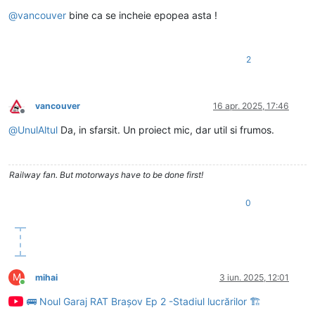
Deconectat
@
vancouver
bine ca se incheie epopea asta !
2
vancouver
16 apr. 2025, 17:46
Deconectat
@
UnulAltul
Da, in sfarsit. Un proiect mic, dar util si frumos.
Railway fan. But motorways have to be done first!
0
M
mihai
3 iun. 2025, 12:01
Conectat
🚌 Noul Garaj RAT Brașov Ep 2 -Stadiul lucrărilor 🏗️