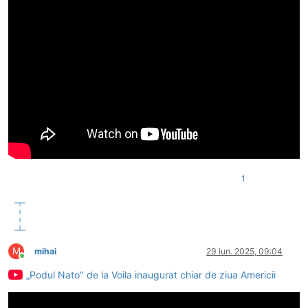
1
M
mihai
29 iun. 2025, 09:04
Conectat
„Podul Nato" de la Voila inaugurat chiar de ziua Americii