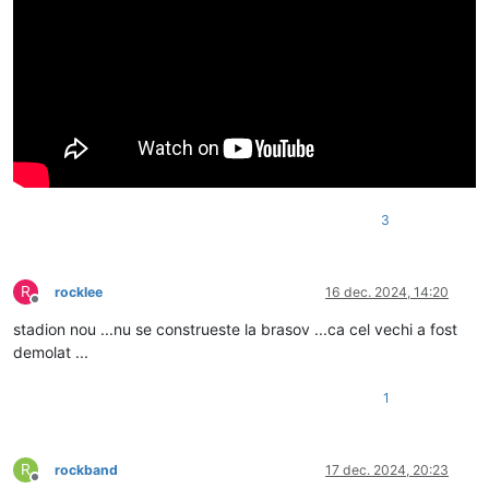
3
R
rocklee
16 dec. 2024, 14:20
Deconectat
stadion nou ...nu se construeste la brasov ...ca cel vechi a fost
demolat ...
1
R
rockband
17 dec. 2024, 20:23
Deconectat