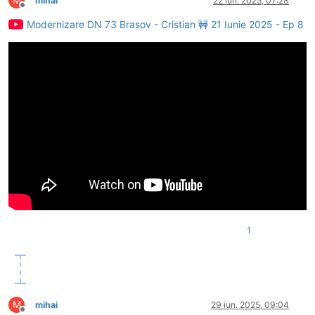
mihai
22 iun. 2025, 07:28
Deconectat
Modernizare DN 73 Brasov - Cristian 🚧 21 Iunie 2025 - Ep 8
1
M
mihai
29 iun. 2025, 09:04
Deconectat