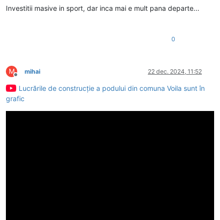
Investitii masive in sport, dar inca mai e mult pana departe...
0
M
mihai
22 dec. 2024, 11:52
Deconectat
Lucrările de construcție a podului din comuna Voila sunt în
grafic