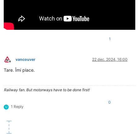
1
vancouver
22 dec. 2024, 16:00
Deconectat
Tare. Îmi place.
Railway fan. But motorways have to be done first!
0
1 Reply
U