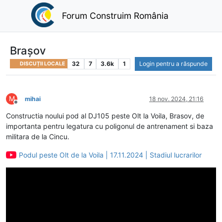
Forum Construim România
Brașov
32
7
3.6k
1
Login pentru a răspunde
DISCUȚII LOCALE
M
mihai
18 nov. 2024, 21:16
Deconectat
Constructia noului pod al DJ105 peste Olt la Voila, Brasov, de
importanta pentru legatura cu poligonul de antrenament si baza
militara de la Cincu.
Podul peste Olt de la Voila | 17.11.2024 | Stadiul lucrarilor