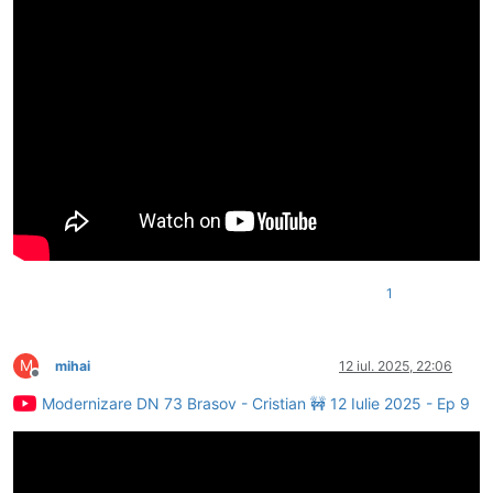
1
M
mihai
12 iul. 2025, 22:06
Deconectat
Modernizare DN 73 Brasov - Cristian 🚧 12 Iulie 2025 - Ep 9