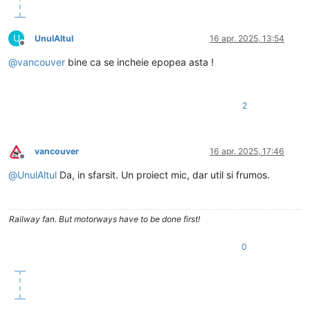
U
UnulAltul
16 apr. 2025, 13:54
Deconectat
@
vancouver
bine ca se incheie epopea asta !
2
vancouver
16 apr. 2025, 17:46
Deconectat
@
UnulAltul
Da, in sfarsit. Un proiect mic, dar util si frumos.
Railway fan. But motorways have to be done first!
0