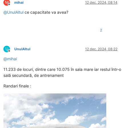
M
mihai
12 dec. 2024, 08:14
Deconectat
@
UnulAltul
ce capacitate va avea?
2
U
UnulAltul
12 dec. 2024, 08:22
Deconectat
@
mihai
11.233 de locuri, dintre care 10.075 în sala mare iar restul într-o
sală secundară, de antrenament
Randari finale :