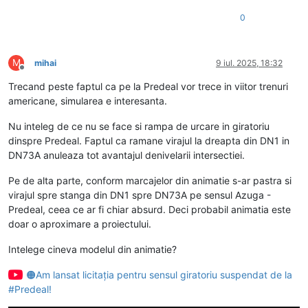
0
M
mihai
9 iul. 2025, 18:32
Deconectat
Trecand peste faptul ca pe la Predeal vor trece in viitor trenuri
americane, simularea e interesanta.
Nu inteleg de ce nu se face si rampa de urcare in giratoriu
dinspre Predeal. Faptul ca ramane virajul la dreapta din DN1 in
DN73A anuleaza tot avantajul denivelarii intersectiei.
Pe de alta parte, conform marcajelor din animatie s-ar pastra si
virajul spre stanga din DN1 spre DN73A pe sensul Azuga -
Predeal, ceea ce ar fi chiar absurd. Deci probabil animatia este
doar o aproximare a proiectului.
Intelege cineva modelul din animatie?
🟠Am lansat licitația pentru sensul giratoriu suspendat de la
#Predeal!