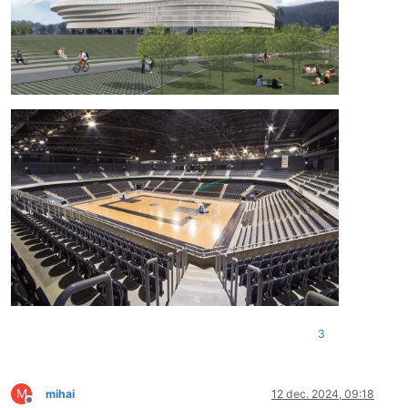
3
M
mihai
12 dec. 2024, 09:18
Deconectat