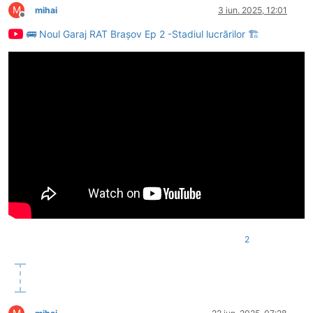
M
mihai
3 iun. 2025, 12:01
Deconectat
🚌 Noul Garaj RAT Brașov Ep 2 -Stadiul lucrărilor 🏗️
2
M