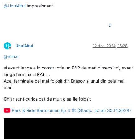
@
UnulAltul
Impresionant
2
U
UnulAltul
12 dec. 2024, 16:28
Deconectat
@
mihai
si exact langa e in constructia un P&R de mari dimensiuni, exact
langa terminalul RAT ...
Acel terminal e cel mai folosit din Brasov si unul din cele mai
mari.
Chiar sunt curios cat de mult o sa fie folosit
Park & Ride Bartolomeu Ep 3 🏗️ (Stadiu lucrari 30.11.2024)