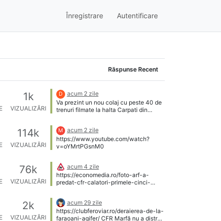
Înregistrare
Autentificare
Răspunse Recent
acum 2 zile
1k
D
Va prezint un nou colaj cu peste 40 de
E
VIZUALIZĂRI
trenuri filmate la halta Carpati din
Bucuresti. Vizionare placuta!
https://www.youtube.com/watch?
acum 2 zile
3
114k
M
v=uOZaE072fRI
https://www.youtube.com/watch?
E
VIZUALIZĂRI
v=oYMrtPGsnM0
acum 4 zile
7
76k
https://economedia.ro/foto-arf-a-
E
VIZUALIZĂRI
predat-cfr-calatori-primele-cinci-
locomotive-noi-traxx-passenger-
produse-de-alstom.html
acum 29 zile
2k
https://clubferoviar.ro/deraierea-de-la-
E
VIZUALIZĂRI
faraoani-agifer/ CFR Marfă nu a distrus