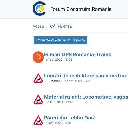
Forum Construim România
Acasă
CĂI FERATE
Conecteaza-te pentru a posta
Filmari DPS Romania-Trains
D
8 feb. 2026, 19:58
Lucrări de reabilitare sau construcț
Moved
17 oct. 2024, 17:13
Material rulant: Locomotive, vago
18 oct. 2024, 19:17
Păreri din Lehliu Gară
1 mar. 2025, 11:19