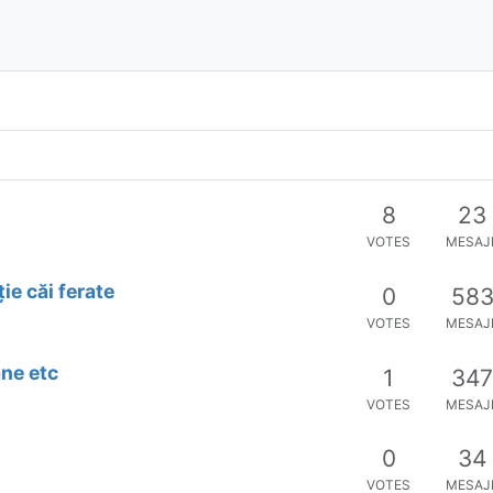
8
23
VOTES
MESAJ
ie căi ferate
0
58
VOTES
MESAJ
ane etc
1
34
VOTES
MESAJ
0
34
VOTES
MESAJ