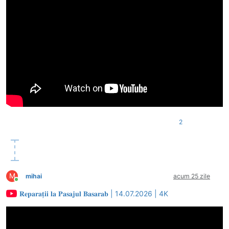
2
M
mihai
acum 25 zile
Conectat
𝐑𝐞𝐩𝐚𝐫𝐚𝐭̦𝐢𝐢 𝐥𝐚 𝐏𝐚𝐬𝐚𝐣𝐮𝐥 𝐁𝐚𝐬𝐚𝐫𝐚𝐛 | 14.07.2026 | 4K