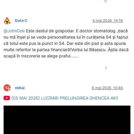
0
Duta C
4 mai 2026, 14:16
Deconectat
@
JohnDoe
Este destul de gospodar. E doctor stomatolog ,dacă
nu mă înșel și se vede personalitatea lui în curățenia S4 și faptul
că totul este pus la punct in S4. Dar este din psd și asta spune
multe referitor la partea financiară!Vorba lui Băsescu .Ăștia dacă
scapă în trezorerie se alege praful.......
1
M
mihai
6 mai 2026, 10:46
Conectat
[05 MAI 2026] LUCRARI PRELUNGIREA GHENCEA 4K!!