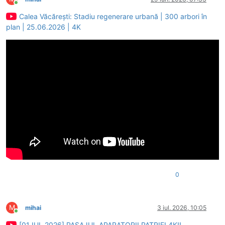
Conectat
Calea Văcărești: Stadiu regenerare urbană | 300 arbori în
plan | 25.06.2026 | 4K
0
M
mihai
3 iul. 2026, 10:05
Conectat
[01 IUL 2026] PASAJUL APARATORII PATRIEI 4K!!