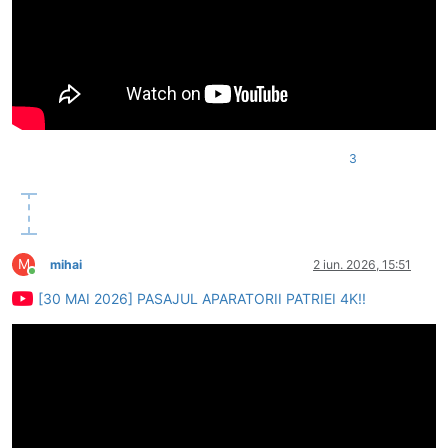
3
M
mihai
2 iun. 2026, 15:51
Conectat
[30 MAI 2026] PASAJUL APARATORII PATRIEI 4K!!