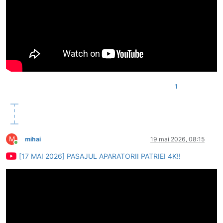
1
M
mihai
19 mai 2026, 08:15
Conectat
[17 MAI 2026] PASAJUL APARATORII PATRIEI 4K!!