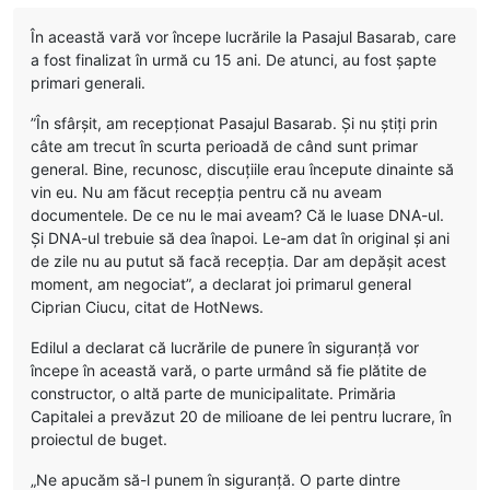
În această vară vor începe lucrările la Pasajul Basarab, care
a fost finalizat în urmă cu 15 ani. De atunci, au fost șapte
primari generali.
”În sfârșit, am recepționat Pasajul Basarab. Și nu știți prin
câte am trecut în scurta perioadă de când sunt primar
general. Bine, recunosc, discuțiile erau începute dinainte să
vin eu. Nu am făcut recepția pentru că nu aveam
documentele. De ce nu le mai aveam? Că le luase DNA-ul.
Și DNA-ul trebuie să dea înapoi. Le-am dat în original și ani
de zile nu au putut să facă recepția. Dar am depășit acest
moment, am negociat”, a declarat joi primarul general
Ciprian Ciucu, citat de HotNews.
Edilul a declarat că lucrările de punere în siguranță vor
începe în această vară, o parte urmând să fie plătite de
constructor, o altă parte de municipalitate. Primăria
Capitalei a prevăzut 20 de milioane de lei pentru lucrare, în
proiectul de buget.
„Ne apucăm să-l punem în siguranță. O parte dintre