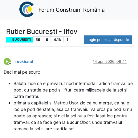
Forum Construim România
Rutier București - Ilfov
59
9
4.1k
1
Login pentru a răspunde
BUCURESTI
R
rockband
14 apr. 2026, 09:41
Deconectat
Deci mai pe scurt:
Baluta zice ca e prevazut nod intermodal, adica tramvai pe
pod, cu statie pe pod si lifturi catre mijloacele de la sol si
catre metrou
primaria capitalei si Metrou Usor zic ca nu merge, ca nu e
loc pe pod de statie, asa ca tramvaiul va urca pe pod si nu
poate sa opreasca; si nici la sol nu a fost lasat loc pentru
tramvai, ca sa faca gen la Bucur Obor, unde tramvaiul
ramane la sol si are statii la sol.