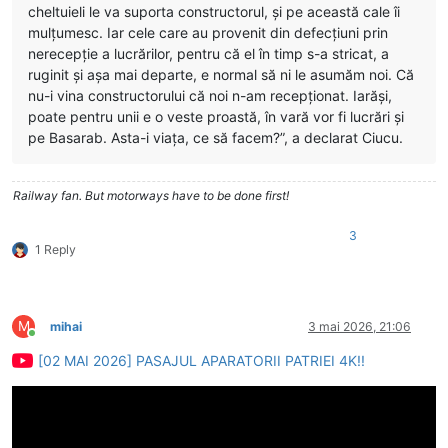
cheltuieli le va suporta constructorul, și pe această cale îi
mulțumesc. Iar cele care au provenit din defecțiuni prin
nerecepție a lucrărilor, pentru că el în timp s-a stricat, a
ruginit și așa mai departe, e normal să ni le asumăm noi. Că
nu-i vina constructorului că noi n-am recepționat. Iarăși,
poate pentru unii e o veste proastă, în vară vor fi lucrări și
pe Basarab. Asta-i viața, ce să facem?”, a declarat Ciucu.
Railway fan. But motorways have to be done first!
3
1 Reply
M
mihai
3 mai 2026, 21:06
Conectat
[02 MAI 2026] PASAJUL APARATORII PATRIEI 4K!!