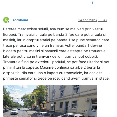
1
R
rockband
14 apr. 2026, 09:47
Deconectat
Parerea mea: exista solutii, asa cum se mai vad prin vestul
Europei. Tramvaiul circula pe banda 2 (pe care pot circula si
masini), iar in dreptul statiei pe banda 1 se pune semafor, care
trece pe rosu cand vine un tramvai. Astfel banda 1 devine
blocata pentru masini si oamenii care asteapta pe trotuarele
laterale pot urca in tramvai / cei din tramvai pot coborâ.
Trotuarele fiind pe exteriorul podului, se pot face ulterior si pot
primi lifturi la capete. Masinile continua sa aibe 2 benzi la
dispozitie, din care una o impart cu tramvaiele, iar cealalta
primeste semafor si trece pe rosu cand avem tramvai in statie.