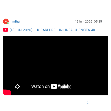
0
M
mihai
19 iun. 2026, 05:25
Conectat
[18 IUN 2026] LUCRARI PRELUNGIREA GHENCEA 4K!!
2