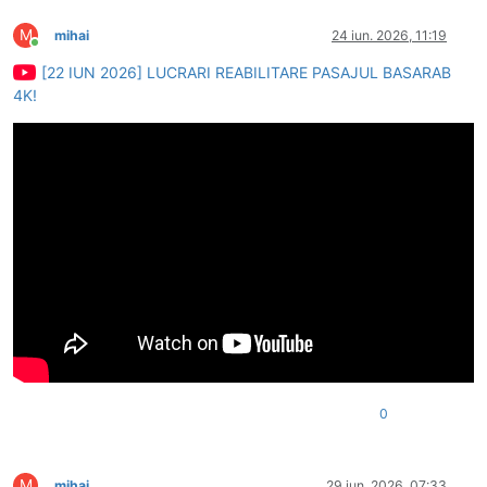
M
mihai
24 iun. 2026, 11:19
Conectat
[22 IUN 2026] LUCRARI REABILITARE PASAJUL BASARAB
4K!
0
M
mihai
29 iun. 2026, 07:33