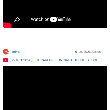
1
M
mihai
6 iun. 2026, 08:48
Conectat
[05 IUN 2026] LUCRARI PRELUNGIREA GHENCEA 4K!!