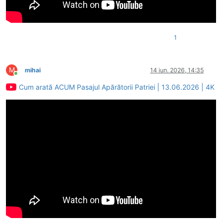
1
M
mihai
14 iun. 2026, 14:35
Conectat
Cum arată ACUM Pasajul Apărătorii Patriei | 13.06.2026 | 4K