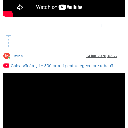
1
M
mihai
14 iun. 2026, 08:22
Conectat
Calea Văcărești – 300 arbori pentru regenerare urbană