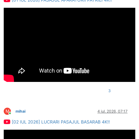
3
M
mihai
4 iul. 2026, 07:17
Conectat
[02 IUL 2026] LUCRARI PASAJUL BASARAB 4K!!