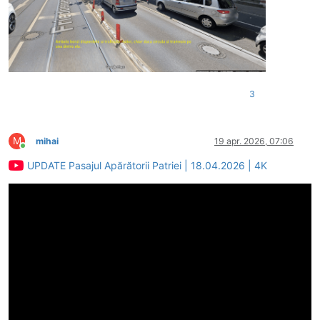
3
M
mihai
19 apr. 2026, 07:06
Conectat
UPDATE Pasajul Apărătorii Patriei | 18.04.2026 | 4K