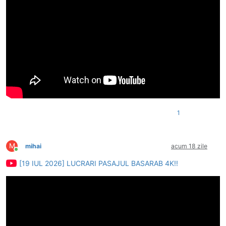
1
M
mihai
acum 18 zile
Conectat
[19 IUL 2026] LUCRARI PASAJUL BASARAB 4K!!