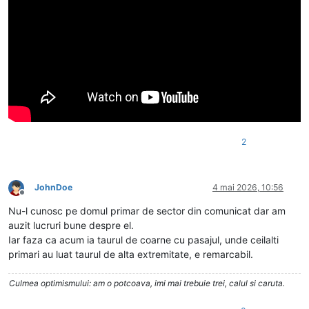
2
JohnDoe
4 mai 2026, 10:56
Deconectat
Nu-l cunosc pe domul primar de sector din comunicat dar am
auzit lucruri bune despre el.
Iar faza ca acum ia taurul de coarne cu pasajul, unde ceilalti
primari au luat taurul de alta extremitate, e remarcabil.
Culmea optimismului: am o potcoava, imi mai trebuie trei, calul si caruta.