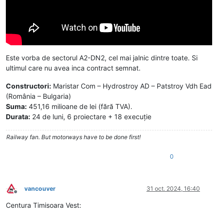
Este vorba de sectorul A2-DN2, cel mai jalnic dintre toate. Si
ultimul care nu avea inca contract semnat.
Constructori:
Maristar Com – Hydrostroy AD – Patstroy Vdh Ead
(România – Bulgaria)
Suma:
451,16 milioane de lei (fără TVA).
Durata:
24 de luni, 6 proiectare + 18 execuție
Railway fan. But motorways have to be done first!
0
vancouver
31 oct. 2024, 16:40
Deconectat
Centura Timisoara Vest: