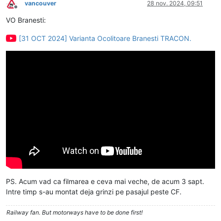
vancouver
28 nov. 2024, 09:51
Deconectat
VO Branesti:
[31 OCT 2024] Varianta Ocolitoare Branesti TRACON.
PS. Acum vad ca filmarea e ceva mai veche, de acum 3 sapt.
Intre timp s-au montat deja grinzi pe pasajul peste CF.
Railway fan. But motorways have to be done first!