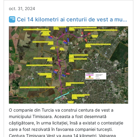
oct. 31, 2024
Cei 14 kilometri ai centurii de vest a municipiului Timişoara vor fi construiţi de o companie din Turcia / Valoarea contractului este de 1,41 miliarde de lei, fără TVA
O companie din Turcia va construi centura de vest a
municipului Timisoara. Aceasta a fost desemnată
câştigătoare, în urma licitaţiei, însă a existat o contestaţie
care a fost rezolvată în favoarea companiei turceşti.
Centura Timisoara Vest va avea 14 kilometri. Valoarea