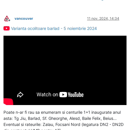
vancouver
11 nov. 2024, 14:34
Deconectat
Varianta ocolitoare barlad - 5 noiembrie 2024
Poate n-ar fi rau sa enumeram si centurile 1+1 inaugurate anul
asta: Tg Jiu, Barlad, Sf. Gheorghe, Alesd, Baile Felix, Beius...
Eventual si rateurile: Zalau, Focsani Nord (legatura DN2 - DN2D