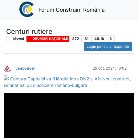
Forum Construim România
Centuri rutiere
272
31
49.1k
3
Moved
DRUMURI NAȚIONALE
Login pentru a răspunde
vancouver
29 oct. 2024, 16:02
Deconectat
Centura Capitalei va fi lărgită între DN2 și A2: Noul contract,
semnat azi cu o asociere româno-bulgară