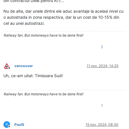
din contractul UMB pentru A7)...
Nu de alta, dar unele dintre ele aduc avantaje la acelasi nivel cu
o autostrada in zona respectiva, dar la un cost de 10-15% din
cel au unei autostrazi.
Railway fan. But motorways have to be done first!
2
vancouver
11 nov. 2024, 14:35
Deconectat
Uh, ce-am uitat: Timisoara Sud!
Railway fan. But motorways have to be done first!
1
P
PaulS
15 nov. 2024, 08:30
Deconectat