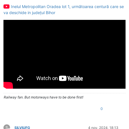
Inelul Metropolitan Oradea lot 1, următoarea centură care se
va deschide in județul Bihor
Railway fan. But motorways have to be done first!
0
S
SILVIUFG
4 nov. 2024, 18:13