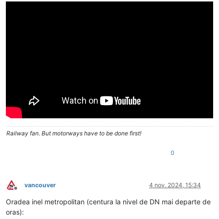
Railway fan. But motorways have to be done first!
0
vancouver
4 nov. 2024, 15:34
Deconectat
Oradea inel metropolitan (centura la nivel de DN mai departe de
oras):