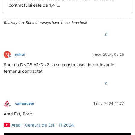
contractului este de 1,41...
Railway fan. But motorways have to be done first!
0
M
mihai
1 nov. 2024, 09:25
Deconectat
Sper ca DNCB A2-DN2 sa se construiasca intr-adevar in
termenul contractat.
0
vancouver
1 nov. 2024, 11:27
Deconectat
Arad Est, Porr:
Arad - Centura de Est - 11.2024