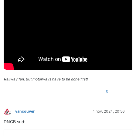
Railway fan. But motorways have to be done first!
0
vancouver
1 nov. 2024, 20:56
Deconectat
DNCB sud: