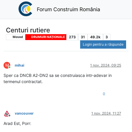
Forum Construim România
Centuri rutiere
273
31
49.2k
3
Moved
DRUMURI NAȚIONALE
Login pentru a răspunde
M
mihai
1 nov. 2024, 09:25
Conectat
Sper ca DNCB A2-DN2 sa se construiasca intr-adevar in
termenul contractat.
0
vancouver
1 nov. 2024, 11:27
Deconectat
Arad Est, Porr: