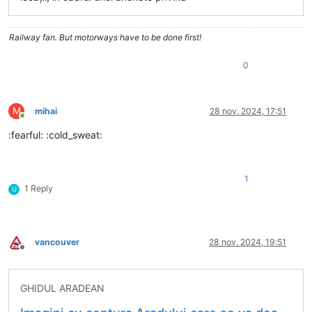
Railway fan. But motorways have to be done first!
0
M
mihai
28 nov. 2024, 17:51
Conectat
:fearful: :cold_sweat:
1
1 Reply
U
vancouver
28 nov. 2024, 19:51
Deconectat
GHIDUL ARADEAN