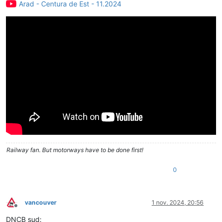
Arad - Centura de Est - 11.2024
Railway fan. But motorways have to be done first!
0
vancouver
1 nov. 2024, 20:56
Deconectat
DNCB sud: