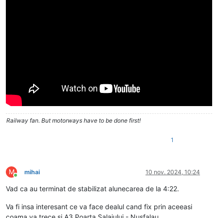
Railway fan. But motorways have to be done first!
1
M
mihai
10 nov. 2024, 10:24
Conectat
Vad ca au terminat de stabilizat alunecarea de la 4:22.
Va fi insa interesant ce va face dealul cand fix prin aceeasi
coama va trece si A3 Poarta Salajului - Nusfalau.