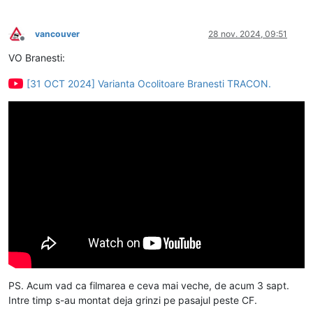
vancouver
28 nov. 2024, 09:51
Deconectat
VO Branesti:
[31 OCT 2024] Varianta Ocolitoare Branesti TRACON.
PS. Acum vad ca filmarea e ceva mai veche, de acum 3 sapt.
Intre timp s-au montat deja grinzi pe pasajul peste CF.