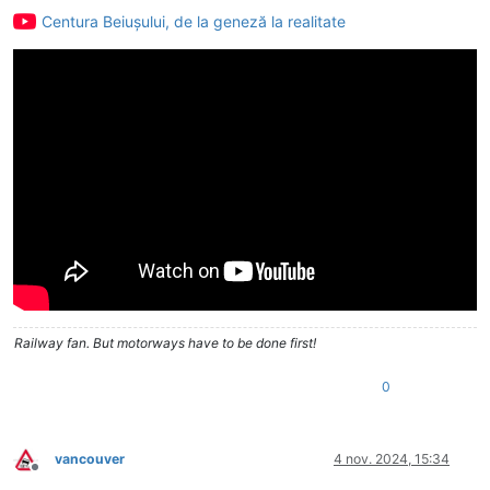
Centura Beiușului, de la geneză la realitate
Railway fan. But motorways have to be done first!
0
vancouver
4 nov. 2024, 15:34
Deconectat