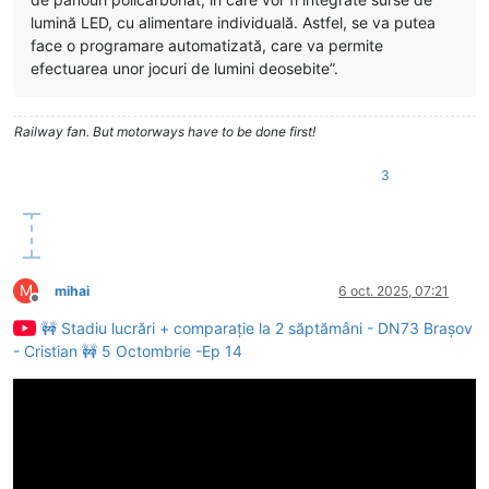
lumină LED, cu alimentare individuală. Astfel, se va putea
face o programare automatizată, care va permite
efectuarea unor jocuri de lumini deosebite”.
Railway fan. But motorways have to be done first!
3
M
mihai
6 oct. 2025, 07:21
Deconectat
🚧 Stadiu lucrări + comparație la 2 săptămâni - DN73 Brașov
- Cristian 🚧 5 Octombrie -Ep 14