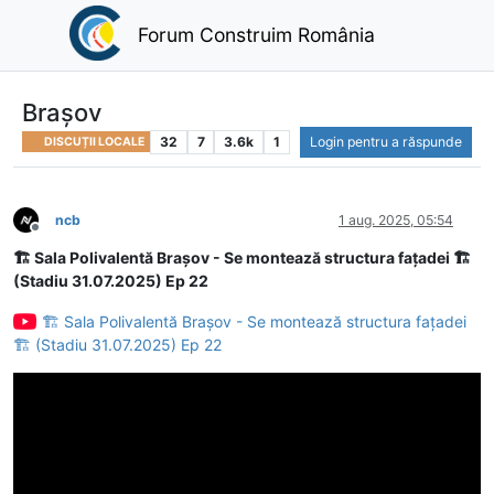
Forum Construim România
Brașov
32
7
3.6k
1
Login pentru a răspunde
DISCUȚII LOCALE
ncb
1 aug. 2025, 05:54
Deconectat
🏗 Sala Polivalentă Brașov - Se montează structura fațadei 🏗
(Stadiu 31.07.2025) Ep 22
🏗 Sala Polivalentă Brașov - Se montează structura fațadei
🏗 (Stadiu 31.07.2025) Ep 22