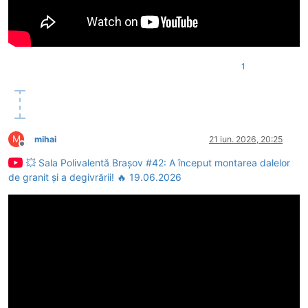
1
M
mihai
21 iun. 2026, 20:25
Deconectat
💥 Sala Polivalentă Brașov #42: A început montarea dalelor
de granit și a degivrării! 🔥 19.06.2026