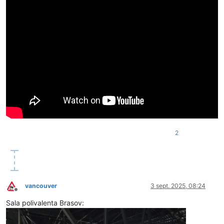
2
vancouver
3 sept. 2025, 08:24
Deconectat
Sala polivalenta Brasov: