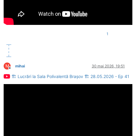
1
M
mihai
30 mai 2026, 19:51
Deconectat
🏗 Lucrări la Sala Polivalentă Brașov 🏗 28.05.2026 - Ep 41