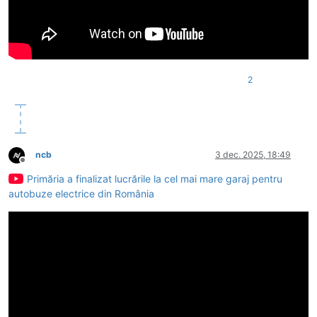
2
ncb
3 dec. 2025, 18:49
Deconectat
Primăria a finalizat lucrările la cel mai mare garaj pentru
autobuze electrice din România