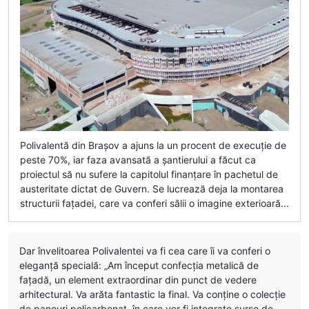
Polivalentă din Brașov a ajuns la un procent de execuție de
peste 70%, iar faza avansată a șantierului a făcut ca
proiectul să nu sufere la capitolul finanțare în pachetul de
austeritate dictat de Guvern. Se lucrează deja la montarea
structurii fațadei, care va conferi sălii o imagine exterioară...
Dar învelitoarea Polivalentei va fi cea care îi va conferi o
eleganță specială: „Am început confecția metalică de
fațadă, un element extraordinar din punct de vedere
arhitectural. Va arăta fantastic la final. Va conține o colecție
de panouri policarbonat, în care vor fi integrate surse de