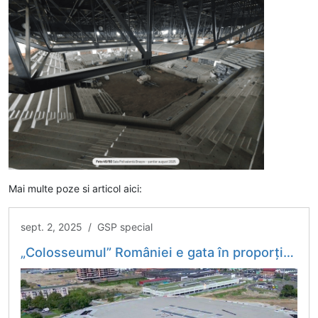
Mai multe poze si articol aici:
sept. 2, 2025 / GSP special
„Colosseumul” României e gata în proporție de 70%: „Va arăta fantastic!” » Proiectul a scăpat de tăierea fondurilor guvernamentale