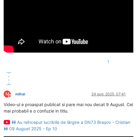
1
M
mihai
24 aug. 2025, 07:41
Deconectat
Video-ul e proaspat publicat si pare mai nou decat 9 August. Cel
mai probabil e o confuzie in titlu.
🚧 Au reînceput lucrările de lărgire a DN73 Brașov - Cristian
🚧 09 August 2025 - Ep 10