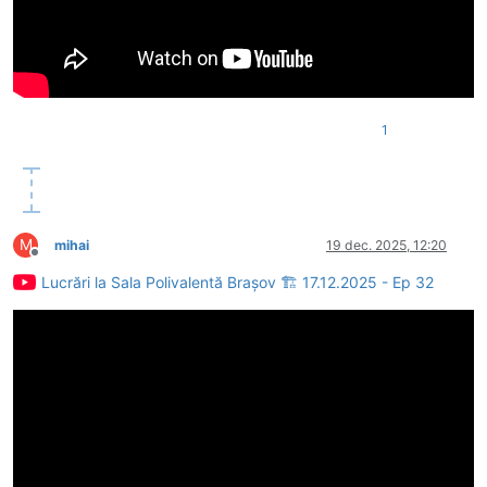
1
M
mihai
19 dec. 2025, 12:20
Deconectat
Lucrări la Sala Polivalentă Brașov 🏗 17.12.2025 - Ep 32