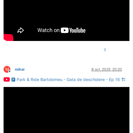
3
M
mihai
8 oct. 2025, 20:20
Deconectat
🅿️ Park & Ride Bartolomeu - Gata de deschidere - Ep 16 🏗️