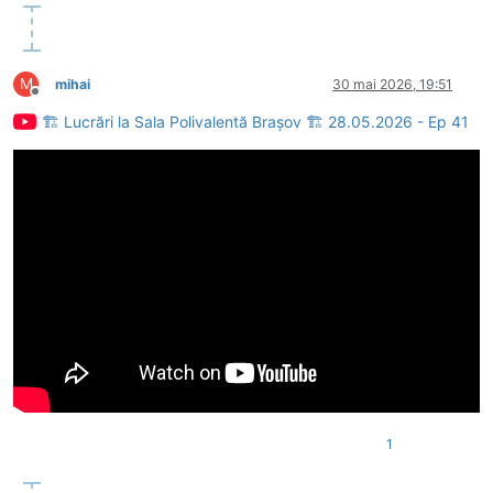
M
mihai
30 mai 2026, 19:51
Deconectat
🏗 Lucrări la Sala Polivalentă Brașov 🏗 28.05.2026 - Ep 41
1