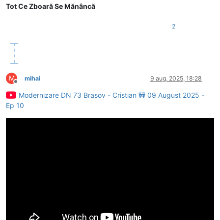
Tot Ce Zboară Se Mănâncă
2
M
mihai
9 aug. 2025, 18:28
Deconectat
Modernizare DN 73 Brasov - Cristian 🚧 09 August 2025 -
Ep 10