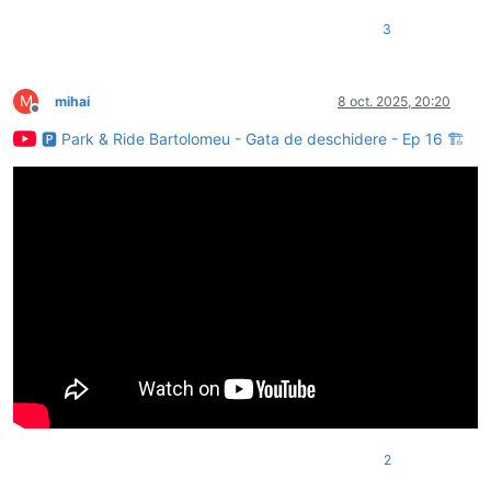
3
M
mihai
8 oct. 2025, 20:20
Deconectat
🅿️ Park & Ride Bartolomeu - Gata de deschidere - Ep 16 🏗️
2