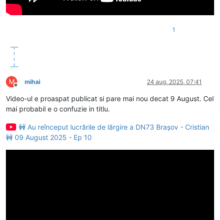
1
M
mihai
24 aug. 2025, 07:41
Deconectat
Video-ul e proaspat publicat si pare mai nou decat 9 August. Cel
mai probabil e o confuzie in titlu.
🚧 Au reînceput lucrările de lărgire a DN73 Brașov - Cristian
🚧 09 August 2025 - Ep 10