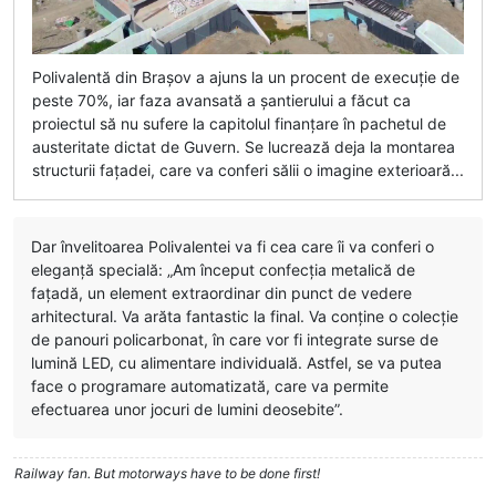
Polivalentă din Brașov a ajuns la un procent de execuție de
peste 70%, iar faza avansată a șantierului a făcut ca
proiectul să nu sufere la capitolul finanțare în pachetul de
austeritate dictat de Guvern. Se lucrează deja la montarea
structurii fațadei, care va conferi sălii o imagine exterioară...
Dar învelitoarea Polivalentei va fi cea care îi va conferi o
eleganță specială: „Am început confecția metalică de
fațadă, un element extraordinar din punct de vedere
arhitectural. Va arăta fantastic la final. Va conține o colecție
de panouri policarbonat, în care vor fi integrate surse de
lumină LED, cu alimentare individuală. Astfel, se va putea
face o programare automatizată, care va permite
efectuarea unor jocuri de lumini deosebite”.
Railway fan. But motorways have to be done first!