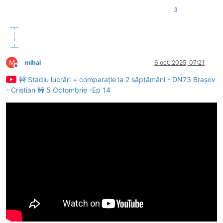
3
M
mihai
6 oct. 2025, 07:21
Deconectat
🚧 Stadiu lucrări + comparație la 2 săptămâni - DN73 Brașov
- Cristian 🚧 5 Octombrie -Ep 14