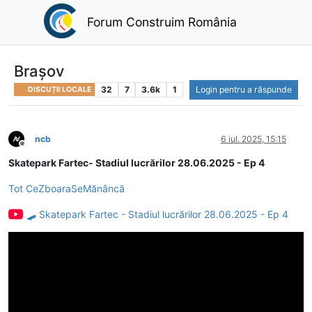
Forum Construim România
Brașov
32
7
3.6k
1
Login pentru a răspunde
DISCUȚII LOCALE
ncb
6 iul. 2025, 15:15
Deconectat
Skatepark Fartec- Stadiul lucrărilor 28.06.2025 - Ep 4
Tot CeZboaraSeMănâncă
🛹 Skatepark Fartec - Stadiul lucrărilor 28.06.2025 - Ep 4