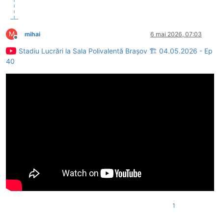
M
mihai
6 mai 2026, 07:03
Deconectat
Stadiu Lucrări la Sala Polivalentă Brașov 🏗 04.05.2026 - Ep
40
1