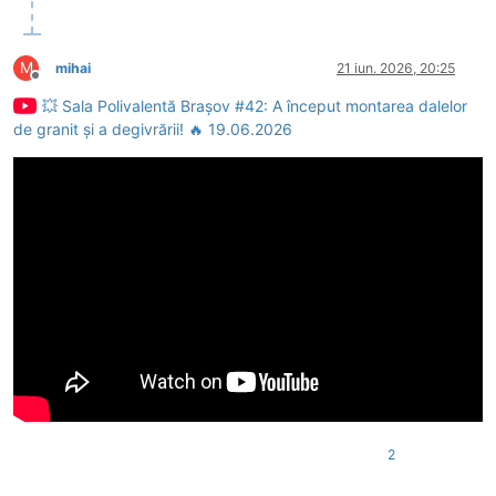
M
mihai
21 iun. 2026, 20:25
Deconectat
💥 Sala Polivalentă Brașov #42: A început montarea dalelor
de granit și a degivrării! 🔥 19.06.2026
2