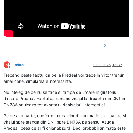
0
M
mihai
9 iul. 2025, 18:32
Deconectat
Trecand peste faptul ca pe la Predeal vor trece in viitor trenuri
americane, simularea e interesanta.
Nu inteleg de ce nu se face si rampa de urcare in giratoriu
dinspre Predeal. Faptul ca ramane virajul la dreapta din DN1 in
DN73A anuleaza tot avantajul denivelarii intersectiei.
Pe de alta parte, conform marcajelor din animatie s-ar pastra si
virajul spre stanga din DN1 spre DN73A pe sensul Azuga -
Predeal, ceea ce ar fi chiar absurd. Deci probabil animatia este