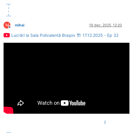
M
mihai
19 dec. 2025, 12:20
Deconectat
Lucrări la Sala Polivalentă Brașov 🏗 17.12.2025 - Ep 32
2