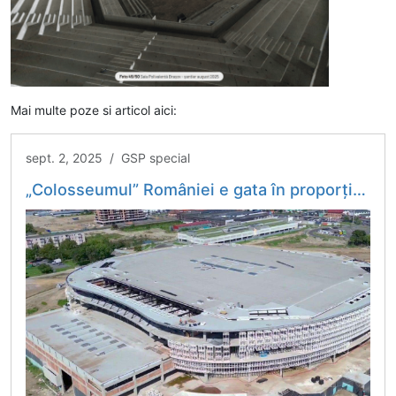
Mai multe poze si articol aici:
sept. 2, 2025 / GSP special
„Colosseumul” României e gata în proporție de 70%: „Va arăta fantastic!” » Proiectul a scăpat de tăierea fondurilor guvernamentale