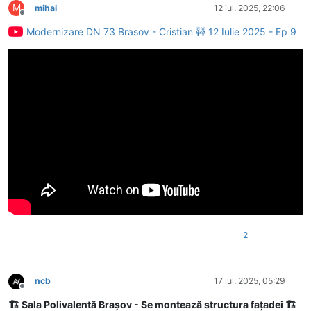
M
mihai
12 iul. 2025, 22:06
Deconectat
Modernizare DN 73 Brasov - Cristian 🚧 12 Iulie 2025 - Ep 9
2
ncb
17 iul. 2025, 05:29
Deconectat
🏗 Sala Polivalentă Brașov - Se montează structura fațadei 🏗