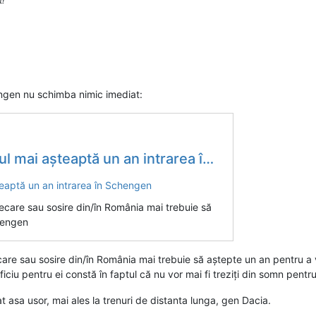
t!
engen nu schimba nimic imediat:
 așteaptă un an intrarea în Schengen
plecare sau sosire din/în România mai trebuie să
hengen
ecare sau sosire din/în România mai trebuie să aștepte un an pentru a ve
iciu pentru ei constă în faptul că nu vor mai fi treziți din somn pentr
t asa usor, mai ales la trenuri de distanta lunga, gen Dacia.