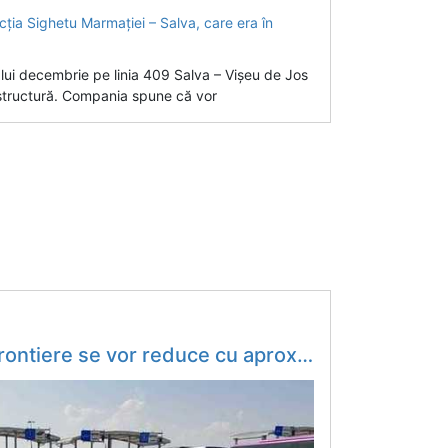
 lui decembrie pe linia 409 Salva – Vișeu de Jos
structură. Compania spune că vor
 30 de minute pentru fiecare tren, după aderarea la Schengen, spune Sorin Grindeanu