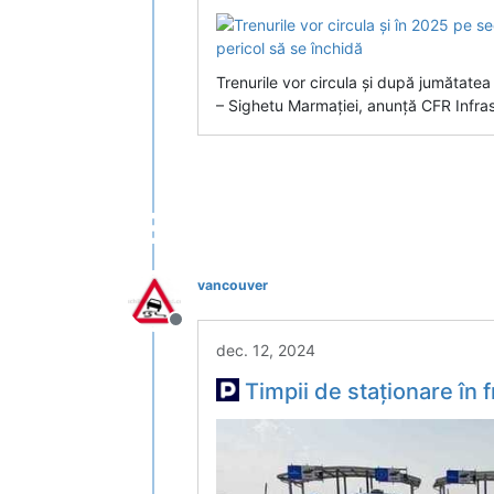
Trenurile vor circula și după jumătatea
– Sighetu Marmației, anunță CFR Infra
vancouver
Deconectat
dec. 12, 2024
Timpii de staționare în frontiere se vor reduce cu aproximativ