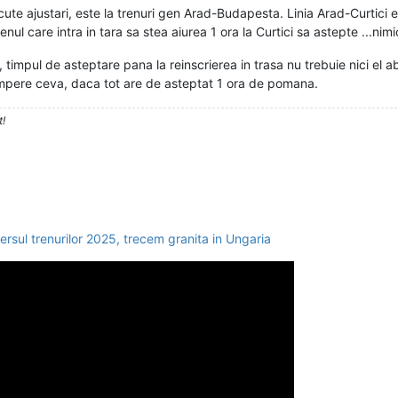
e ajustari, este la trenuri gen Arad-Budapesta. Linia Arad-Curtici est
enul care intra in tara sa stea aiurea 1 ora la Curtici sa astepte ...nim
, timpul de asteptare pana la reinscrierea in trasa nu trebuie nici el ab
mpere ceva, daca tot are de asteptat 1 ora de pomana.
t!
sul trenurilor 2025, trecem granita in Ungaria