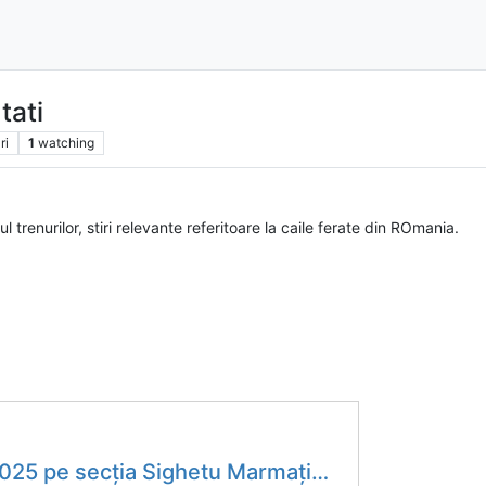
tati
ri
1
watching
trenurilor, stiri relevante referitoare la caile ferate din ROmania.
tu Marmației – Salva, care era în pericol să se închidă