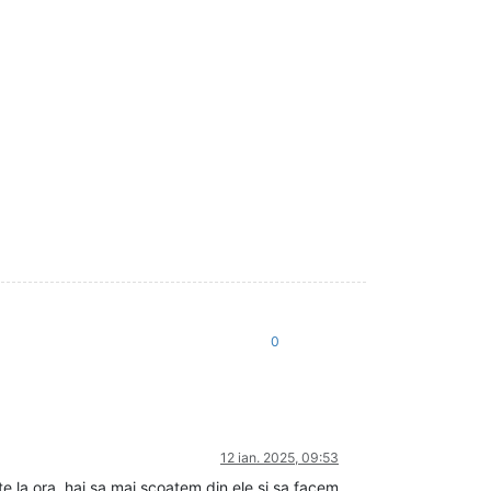
0
12 ian. 2025, 09:53
la ora, hai sa mai scoatem din ele si sa facem