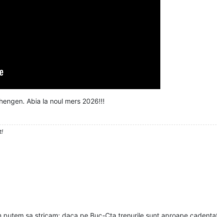
hengen. Abia la noul mers 2026!!!
t!
putem sa stricam: daca pe Buc-Cta trenurile sunt aproape cadentate 