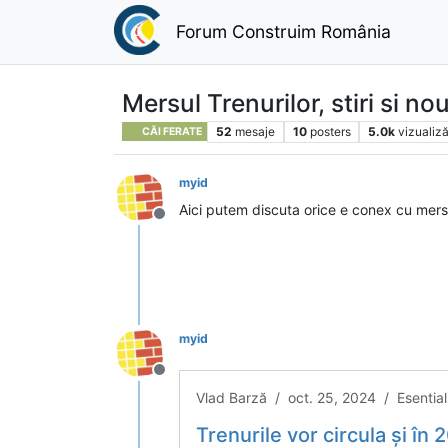
Forum Construim România
Mersul Trenurilor, stiri si nou
52
mesaje
10
posters
5.0k
vizualiză
CĂI FERATE
myid
Aici putem discuta orice e conex cu mersul 
Deconectat
myid
Deconectat
Vlad Barză / oct. 25, 2024 / Esential
Trenurile vor circula și în 2025 pe secția Sighe