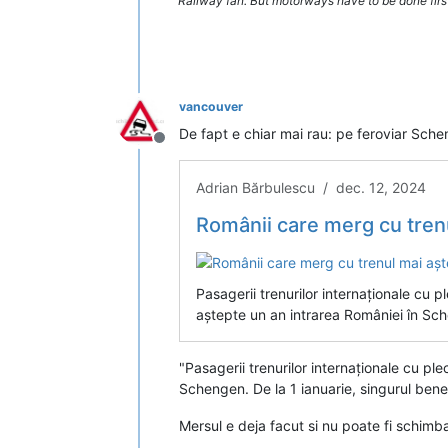
Railway fan. But motorways have to be done firs
vancouver
De fapt e chiar mai rau: pe feroviar Sch
Deconectat
Adrian Bărbulescu / dec. 12, 2024
Românii care merg cu trenul mai
Pasagerii trenurilor internaționale cu 
aștepte un an intrarea României în Sc
"Pasagerii trenurilor internaționale cu pl
Schengen. De la 1 ianuarie, singurul benef
Mersul e deja facut si nu poate fi schimba