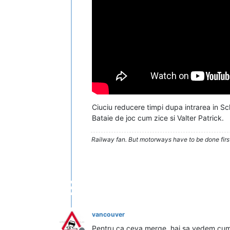
Ciuciu reducere timpi dupa intrarea in Sc
Bataie de joc cum zice si Valter Patrick.
Railway fan. But motorways have to be done firs
vancouver
Pentru ca ceva merge, hai sa vedem cum 