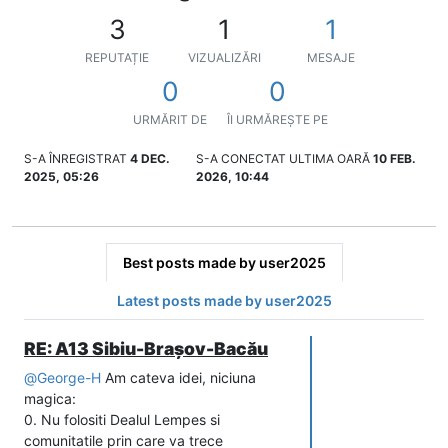
3
1
1
REPUTAȚIE
VIZUALIZĂRI
MESAJE
0
0
URMĂRIT DE
ÎI URMĂREȘTE PE
S-A ÎNREGISTRAT
4 DEC.
S-A CONECTAT ULTIMA OARĂ
10 FEB.
2025, 05:26
2026, 10:44
Best posts made by user2025
Latest posts made by user2025
RE: A13 Sibiu-Brașov-Bacău
@
George-H
Am cateva idei, niciuna
magica:
0. Nu folositi Dealul Lempes si
comunitatile prin care va trece