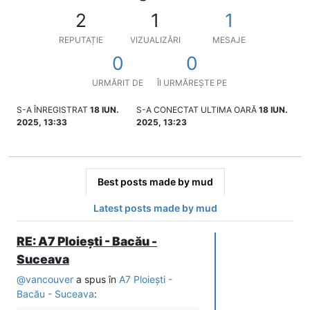
2
1
1
REPUTAȚIE
VIZUALIZĂRI
MESAJE
0
0
URMĂRIT DE
ÎI URMĂREȘTE PE
S-A ÎNREGISTRAT
18 IUN.
S-A CONECTAT ULTIMA OARĂ
18 IUN.
2025, 13:33
2025, 13:23
Best posts made by mud
Latest posts made by mud
RE: A7 Ploiești - Bacău -
Suceava
@
vancouver
a spus în
A7 Ploiești -
Bacău - Suceava
: