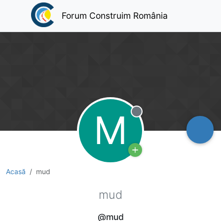
Forum Construim România
M
Deconectat
Acasă
mud
mud
@mud