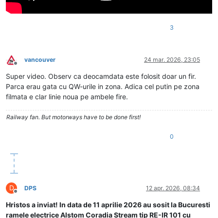
3
vancouver
24 mar. 2026, 23:05
Deconectat
Super video. Observ ca deocamdata este folosit doar un fir.
Parca erau gata cu QW-urile in zona. Adica cel putin pe zona
filmata e clar linie noua pe ambele fire.
Railway fan. But motorways have to be done first!
0
D
DPS
12 apr. 2026, 08:34
Deconectat
Hristos a inviat! In data de 11 aprilie 2026 au sosit la Bucuresti
ramele electrice Alstom Coradia Stream tip RE-IR 101 cu