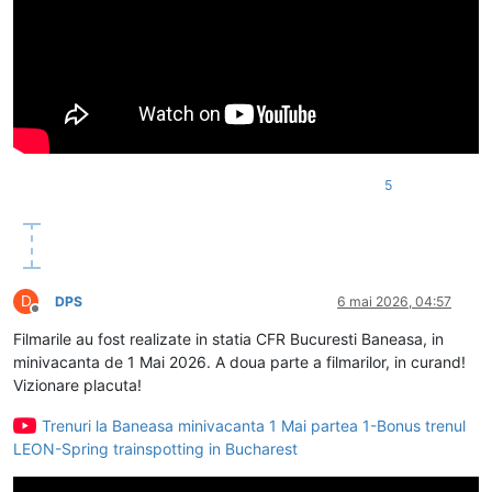
5
D
DPS
6 mai 2026, 04:57
Deconectat
Filmarile au fost realizate in statia CFR Bucuresti Baneasa, in
minivacanta de 1 Mai 2026. A doua parte a filmarilor, in curand!
Vizionare placuta!
Trenuri la Baneasa minivacanta 1 Mai partea 1-Bonus trenul
LEON-Spring trainspotting in Bucharest