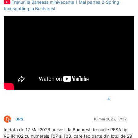
Trenuri la Baneasa minivacanta 1 Mai partea 2-Spring
trainspotting in Bucharest
4
D
DPS
18 mai 2026, 17:32
Deconectat
In data de 17 Mai 2026 au sosit la Bucuresti trenurile PESA tip
RE-IR 102 cu numerele 107 si 108, care fac parte din lotul de 29