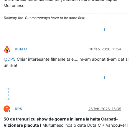
Multumesc!
Railway fan. But motorways have to be done first!
1
Duta C
10 feb. 2026, 11:54
Deconectat
@
DPS
Chiar interesante filmările tale.....m-am abonat,ti-am dat si
un like!
1
D
DPS
26 feb. 2026, 16:35
Deconectat
50 de trenuri cu show de goarne in iarna la halta Carpati-
Vizionare placuta !
Multumesc inca o data Duta_C + Vancouver !