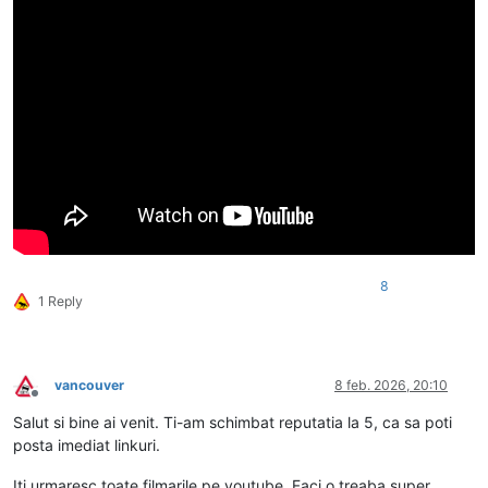
8
1 Reply
vancouver
8 feb. 2026, 20:10
Deconectat
Salut si bine ai venit. Ti-am schimbat reputatia la 5, ca sa poti
posta imediat linkuri.
Iti urmaresc toate filmarile pe youtube. Faci o treaba super.