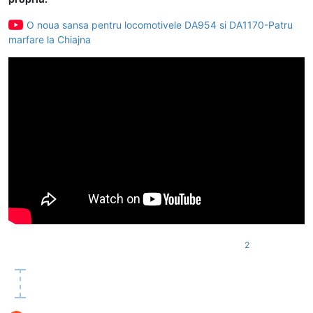
O noua sansa pentru locomotivele DA954 si DA1170-Patru
marfare la Chiajna
2