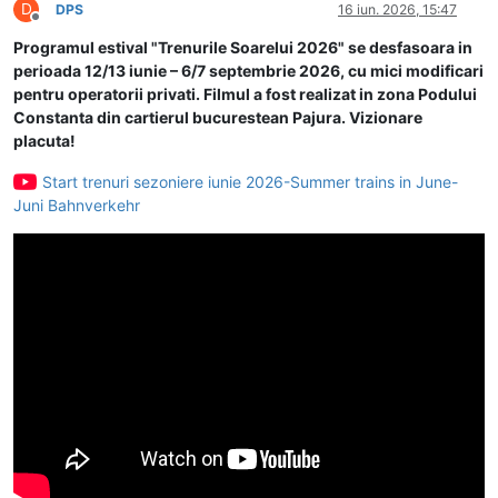
D
DPS
16 iun. 2026, 15:47
Deconectat
Programul estival "Trenurile Soarelui 2026" se desfasoara in
perioada 12/13 iunie – 6/7 septembrie 2026, cu mici modificari
pentru operatorii privati. Filmul a fost realizat in zona Podului
Constanta din cartierul bucurestean Pajura. Vizionare
placuta!
Start trenuri sezoniere iunie 2026-Summer trains in June-
Juni Bahnverkehr