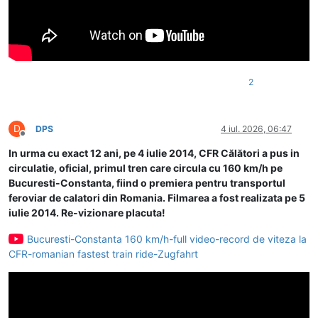
2
D
DPS
4 iul. 2026, 06:47
Deconectat
In urma cu exact 12 ani, pe 4 iulie 2014, CFR Călători a pus in
circulatie, oficial, primul tren care circula cu 160 km/h pe
Bucuresti-Constanta, fiind o premiera pentru transportul
feroviar de calatori din Romania. Filmarea a fost realizata pe 5
iulie 2014. Re-vizionare placuta!
Bucuresti-Constanta 160 km/h-full video-record de viteza la
CFR-romanian fastest train ride-Zugfahrt