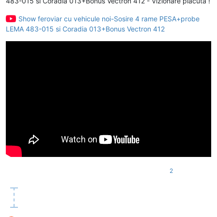
483-015 si Coradia 013+Bonus Vectron 412 - Vizionare placuta !
Show feroviar cu vehicule noi-Sosire 4 rame PESA+probe
LEMA 483-015 si Coradia 013+Bonus Vectron 412
2