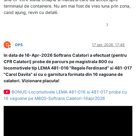
terminalul de containere. Nu am mai fost de vreo luna prin zona,
cand ajung, revin cu detalii.
3
D
DPS
17 apr. 2026, 17:46
Deconectat
In data de 16-Apr-2026 Softrans Calatori a efectuat (pentru
CFR Calatori) probe de parcurs pe magistrala 800 cu
locomotivele tip LEMA 481-016 "Regele Ferdinand" si 481-017
"Carol Davila" si cu o garnitura formata din 16 vagoane de
calatori. Vizionare placuta!
BONUS-Locomotivele LEMA 481-016 si 481-017 probe cu
16 vagoane pe M800-Softrans Calatori-16apr2026