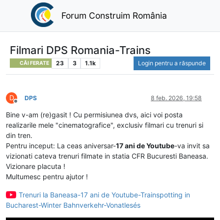
Forum Construim România
Filmari DPS Romania-Trains
23
3
1.1k
Login pentru a răspunde
CĂI FERATE
D
DPS
8 feb. 2026, 19:58
Deconectat
Bine v-am (re)gasit ! Cu permisiunea dvs, aici voi posta
realizarile mele "cinematografice", exclusiv filmari cu trenuri si
din tren.
Pentru inceput: La ceas aniversar-
17 ani de Youtube
-va invit sa
vizionati cateva trenuri filmate in statia CFR Bucuresti Baneasa.
Vizionare placuta !
Multumesc pentru ajutor !
Trenuri la Baneasa-17 ani de Youtube-Trainspotting in
Bucharest-Winter Bahnverkehr-Vonatlesés