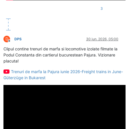
3
D
DPS
30 iun. 2026, 05:00
Deconectat
Clipul contine trenuri de marfa si locomotive izolate filmate la
Podul Constanta din cartierul bucurestean Pajura. Vizionare
placuta!
Trenuri de marfa la Pajura iunie 2026-Freight trains in June-
Güterzüge in Bukarest