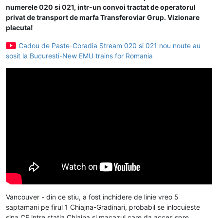
numerele 020 si 021, intr-un convoi tractat de operatorul
privat de transport de marfa Transferoviar Grup. Vizionare
placuta!
Cadou de Paste-Coradia Stream 020 si 021 nou noute au
sosit la Bucuresti-New EMU trains for Romania
Vancouver - din ce stiu, a fost inchidere de linie vreo 5
saptamani pe firul 1 Chiajna-Gradinari, probabil se inlocuieste
sina CF intre statia Chiajna si macazul care da acces spre