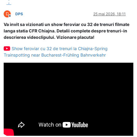
D
DPS
25 mai 2026, 18:11
Deconectat
Va invit sa vizionati un show feroviar cu 32 de trenuri filmate
langa statia CFR Chiajna. Detalii complete despre trenuri-in
descrierea videoclipului. Vizionare placuta!
Show feroviar cu 32 de trenuri la Chiajna-Spring
Trainspotting near Bucharest-Frühling Bahnverkehr