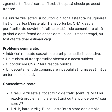
zgomotul traficului care ar fi trebuit deja să circule pe acest
tronson.
De luni de zile, șoferii și locuitorii din zonă așteaptă inaugurarea,
însă din partea Ministerului Transporturilor, CNAIR sau a
purtătorilor de cuvânt oficiali nu există nicio comunicare clară
privind o dată fermă de deschidere. În locul transparenței, au
fost oferite doar estimări vagi.
Probleme semnalate:
• Întârzieri repetate cauzate de erori și remedieri succesive.
• Un ministru al transporturilor absent din acest subiect.
• O conducere CNAIR fără reacție publică.
• Un departament de comunicare incapabil să furnizează măcar
un termen orientativ
Consecințe directe:
Orașul Mizil este sufocat zilnic de trafic (centura Mizil nu
rezolvă problema, nu are legătură cu traficul de pe A7 sau
spre A7)
DN1B, între Mizil și Buzău, este într-o stare deplorabilă,