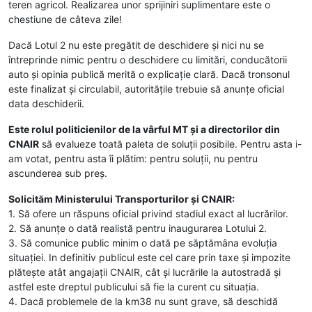
teren agricol. Realizarea unor sprijiniri suplimentare este o
chestiune de câteva zile!
Dacă Lotul 2 nu este pregătit de deschidere și nici nu se
întreprinde nimic pentru o deschidere cu limitări, conducătorii
auto și opinia publică merită o explicație clară. Dacă tronsonul
este finalizat și circulabil, autoritățile trebuie să anunțe oficial
data deschiderii.
Este rolul politicienilor de la vârful MT și a directorilor din
CNAIR
să evalueze toată paleta de soluții posibile. Pentru asta i-
am votat, pentru asta îi plătim: pentru soluții, nu pentru
ascunderea sub preș.
Solicităm Ministerului Transporturilor și CNAIR:
1. Să ofere un răspuns oficial privind stadiul exact al lucrărilor.
2. Să anunțe o dată realistă pentru inaugurarea Lotului 2.
3. Să comunice public minim o dată pe săptămâna evoluția
situației. In definitiv publicul este cel care prin taxe și impozite
plătește atât angajații CNAIR, cât și lucrările la autostradă și
astfel este dreptul publicului să fie la curent cu situația.
4. Dacă problemele de la km38 nu sunt grave, să deschidă