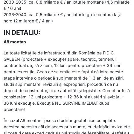
2030-2035: ca. 0,8 miliarde € / an loturile montane (4,6 miliarde
€ / 6 ani)
2036-2040: ca. 0,5 miliarde € / an loturile grele centura Iaşi
nord (2 miliarde € / 4 ani)
IN DETALIU:
A8 montan
La toate licitațiile de infrastructură din România pe FIDIC
GALBEN (proiectare + execuție) apare, teoretic, termenul
contractual de, să zicem, 12 luni pentru proiectare + 36 luni
pentru execuție. Ceea ce se omite este faptul că între aceste
etape intervine o perioadă suplimentară de 1-3 ani de avizări,
studii suplimentare, revizuiri și exproprieri, proceduri ce nu
depind de constructor, ci de autorități și legislație. Corect ar fi să
considerăm: 12 luni proiectare + 12-36 luni ajustări și avizări +
36 luni execuție. Execuția NU SURVINE IMEDIAT după
proiectare!
În cazul A8 montan lipsesc studiilor geotehnice complete.
Acestea necesita căi de acces prin munte, cu defrişări, avize etc
şi costuri care exced cadrul unui studiu de fezabilitate. Astfel au