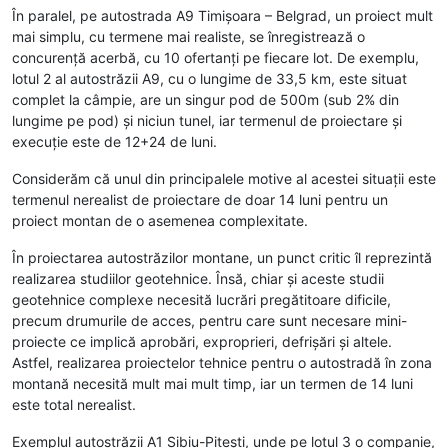
În paralel, pe autostrada A9 Timișoara – Belgrad, un proiect mult
mai simplu, cu termene mai realiste, se înregistrează o
concurență acerbă, cu 10 ofertanți pe fiecare lot. De exemplu,
lotul 2 al autostrăzii A9, cu o lungime de 33,5 km, este situat
complet la câmpie, are un singur pod de 500m (sub 2% din
lungime pe pod) și niciun tunel, iar termenul de proiectare și
execuție este de 12+24 de luni.
Considerăm că unul din principalele motive al acestei situații este
termenul nerealist de proiectare de doar 14 luni pentru un
proiect montan de o asemenea complexitate.
În proiectarea autostrăzilor montane, un punct critic îl reprezintă
realizarea studiilor geotehnice. Însă, chiar și aceste studii
geotehnice complexe necesită lucrări pregătitoare dificile,
precum drumurile de acces, pentru care sunt necesare mini-
proiecte ce implică aprobări, exproprieri, defrișări și altele.
Astfel, realizarea proiectelor tehnice pentru o autostradă în zona
montană necesită mult mai mult timp, iar un termen de 14 luni
este total nerealist.
Exemplul autostrăzii A1 Sibiu-Pitești, unde pe lotul 3 o companie,