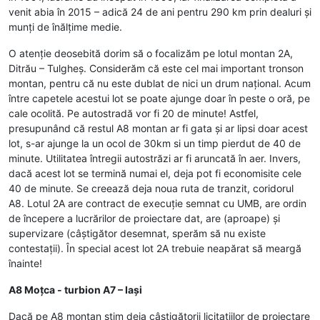
venit abia în 2015 – adică 24 de ani pentru 290 km prin dealuri și
munți de înălțime medie.
O atenție deosebită dorim să o focalizăm pe lotul montan 2A,
Ditrău – Tulgheș. Considerăm că este cel mai important tronson
montan, pentru că nu este dublat de nici un drum național. Acum
între capetele acestui lot se poate ajunge doar în peste o oră, pe
cale ocolită. Pe autostradă vor fi 20 de minute! Astfel,
presupunând că restul A8 montan ar fi gata și ar lipsi doar acest
lot, s-ar ajunge la un ocol de 30km si un timp pierdut de 40 de
minute. Utilitatea întregii autostrăzi ar fi aruncată în aer. Invers,
dacă acest lot se termină numai el, deja pot fi economisite cele
40 de minute. Se creează deja noua ruta de tranzit, coridorul
A8. Lotul 2A are contract de execuție semnat cu UMB, are ordin
de începere a lucrărilor de proiectare dat, are (aproape) și
supervizare (câștigător desemnat, sperăm să nu existe
contestații). În special acest lot 2A trebuie neapărat să meargă
înainte!
A8 Moțca - turbion A7 – Iaşi
Dacă pe A8 montan știm deja câștigătorii licitaţiilor de proiectare