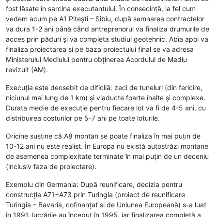
fost lăsate în sarcina executantului. În consecinţă, la fel cum
vedem acum pe A1 Piteşti – Sibiu, după semnarea contractelor
va dura 1-2 ani până când antreprenorul va finaliza drumurile de
acces prin păduri şi va completa studiul geotehnic. Abia apoi va
finaliza proiectarea şi pe baza proiectului final se va adresa
Ministerului Mediului pentru obţinerea Acordului de Mediu
revizuit (AM).
Execuția este deosebit de dificilă: zeci de tuneluri (din fericire,
niciunul mai lung de 1 km) și viaducte foarte înalte și complexe.
Durata medie de execuție pentru fiecare lot va fi de 4-5 ani, cu
distribuirea costurilor pe 5-7 ani pe toate loturile.
Oricine susține că A8 montan se poate finaliza în mai puțin de
10-12 ani nu este realist. În Europa nu există autostrăzi montane
de asemenea complexitate terminate în mai puțin de un deceniu
(inclusiv faza de proiectare).
Exemplu din Germania: După reunificare, decizia pentru
construcția A71+A73 prin Turingia (proiect de reunificare
Turingia – Bavaria, cofinanțat si de Uniunea Europeană) s-a luat
în 1991, lucrările au început în 1995, iar finalizarea completă a