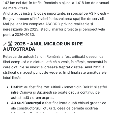
142 km noi dați în trafic, România a ajuns la 1.418 km de drumuri
de mare viteză.
Anul a adus însă și blocaje importante, în special pe A3 Ploiești –
Brașov, precum și întârzieri în dezvoltarea spațiilor de servicii.
Mai jos, analiza completă ASCORO privind realizările și
nerealizările din 2025, stadiul marilor proiecte și perspectivele
pentru 2026–2030.
🔗🛣️
2025 – ANUL MICILOR UNIRI PE
AUTOSTRADĂ
Rețeaua de autostrăzi din România a fost criticată deseori ca
fiind compusă din cioturi. Iată că a venit, în sfârșit, momentul în
care cioturile se unesc și creează treptat o rețea. Anul 2025 a
strălucit din acest punct de vedere, fiind finalizate următoarele
loturi lipsă:
DeX12
: au fost finalizați ultimii kilometri din DeX12 și astfel
între Craiova și București se poate circula continuu pe
autostradă / drum expres.
A0 Sud București
a fost finalizată după chinuri groaznice
ale constructorului lotului 3, ceea ce permite ocolirea