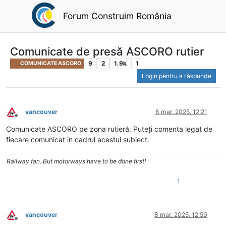
Forum Construim România
Comunicate de presă ASCORO rutier
9
2
1.9k
1
COMUNICATE ASCORO
Login pentru a răspunde
vancouver
8 mar. 2025, 12:21
Deconectat
Comunicate ASCORO pe zona rutieră. Puteți comenta legat de
fiecare comunicat in cadrul acestui subiect.
Railway fan. But motorways have to be done first!
1
vancouver
8 mar. 2025, 12:59
Deconectat