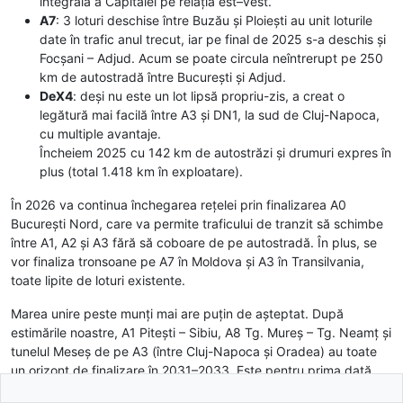
integrală a Capitalei pe relația est–vest.
A7
: 3 loturi deschise între Buzău și Ploiești au unit loturile
date în trafic anul trecut, iar pe final de 2025 s-a deschis și
Focșani – Adjud. Acum se poate circula neîntrerupt pe 250
km de autostradă între București și Adjud.
DeX4
: deși nu este un lot lipsă propriu-zis, a creat o
legătură mai facilă între A3 și DN1, la sud de Cluj-Napoca,
cu multiple avantaje.
Încheiem 2025 cu 142 km de autostrăzi și drumuri expres în
plus (total 1.418 km în exploatare).
În 2026 va continua închegarea rețelei prin finalizarea A0
București Nord, care va permite traficului de tranzit să schimbe
între A1, A2 și A3 fără să coboare de pe autostradă. În plus, se
vor finaliza tronsoane pe A7 în Moldova și A3 în Transilvania,
toate lipite de loturi existente.
Marea unire peste munți mai are puțin de așteptat. După
estimările noastre, A1 Pitești – Sibiu, A8 Tg. Mureș – Tg. Neamț și
tunelul Meseș de pe A3 (între Cluj-Napoca și Oradea) au toate
un orizont de finalizare în 2031–2033. Este pentru prima dată
când putem furniza un orizont clar al acestor trei legături