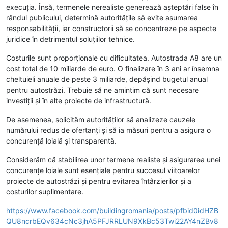
execuția. Însă, termenele nerealiste generează așteptări false în
rândul publicului, determină autoritățile să evite asumarea
responsabilității, iar constructorii să se concentreze pe aspecte
juridice în detrimentul soluțiilor tehnice.
Costurile sunt proporționale cu dificultatea. Autostrada A8 are un
cost total de 10 miliarde de euro. O finalizare în 3 ani ar însemna
cheltuieli anuale de peste 3 miliarde, depășind bugetul anual
pentru autostrăzi. Trebuie să ne amintim că sunt necesare
investiții și în alte proiecte de infrastructură.
De asemenea, solicităm autorităților să analizeze cauzele
numărului redus de ofertanți și să ia măsuri pentru a asigura o
concurență loială și transparentă.
Considerăm că stabilirea unor termene realiste și asigurarea unei
concurențe loiale sunt esențiale pentru succesul viitoarelor
proiecte de autostrăzi și pentru evitarea întârzierilor și a
costurilor suplimentare.
https://www.facebook.com/buildingromania/posts/pfbid0idHZB
QU8ncrbEQv634cNc3jhA5PFJRRLUN9XkBc53Twi22AY4nZBv8