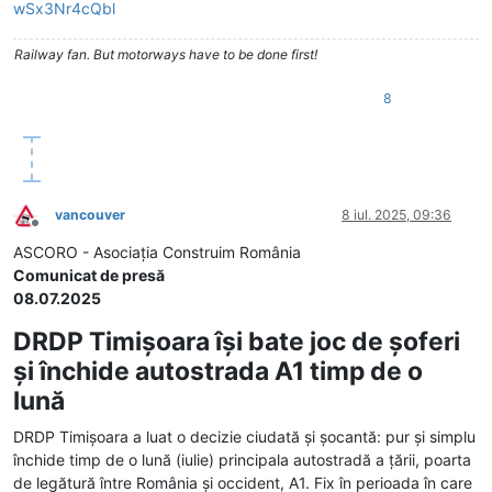
wSx3Nr4cQbl
Railway fan. But motorways have to be done first!
8
vancouver
8 iul. 2025, 09:36
Deconectat
ASCORO - Asociația Construim România
Comunicat de presă
08.07.2025
DRDP Timişoara îşi bate joc de şoferi
şi închide autostrada A1 timp de o
lună
DRDP Timişoara a luat o decizie ciudată și şocantă: pur şi simplu
închide timp de o lună (iulie) principala autostradă a țării, poarta
de legătură între România şi occident, A1. Fix în perioada în care