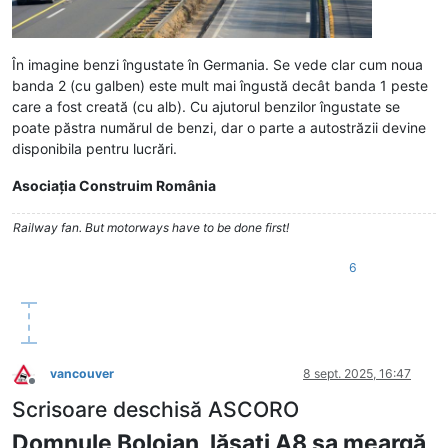
În imagine benzi îngustate în Germania. Se vede clar cum noua
banda 2 (cu galben) este mult mai îngustă decât banda 1 peste
care a fost creată (cu alb). Cu ajutorul benzilor îngustate se
poate păstra numărul de benzi, dar o parte a autostrăzii devine
disponibila pentru lucrări.
Asociaţia Construim România
Railway fan. But motorways have to be done first!
6
vancouver
8 sept. 2025, 16:47
Deconectat
Scrisoare deschisă ASCORO
Domnule Bolojan, lăsaţi A8 sa meargă