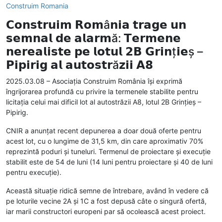
Construim Romania
𝗖𝗼𝗻𝘀𝘁𝗿𝘂𝗶𝗺 𝗥𝗼𝗺â𝗻𝗶𝗮 𝘁𝗿𝗮𝗴𝗲 𝘂𝗻
𝘀𝗲𝗺𝗻𝗮𝗹 𝗱𝗲 𝗮𝗹𝗮𝗿𝗺ă: 𝗧𝗲𝗿𝗺𝗲𝗻𝗲
𝗻𝗲𝗿𝗲𝗮𝗹𝗶𝘀𝘁𝗲 𝗽𝗲 𝗹𝗼𝘁𝘂𝗹 𝟮𝗕 𝗚𝗿𝗶𝗻ț𝗶𝗲ș –
𝗣𝗶𝗽𝗶𝗿𝗶𝗴 𝗮𝗹 𝗮𝘂𝘁𝗼𝘀𝘁𝗿ă𝘇𝗶𝗶 𝗔𝟴
2025.03.08 – Asociația Construim România își exprimă
îngrijorarea profundă cu privire la termenele stabilite pentru
licitația celui mai dificil lot al autostrăzii A8, lotul 2B Grințieș –
Pipirig.
CNIR a anunțat recent depunerea a doar două oferte pentru
acest lot, cu o lungime de 31,5 km, din care aproximativ 70%
reprezintă poduri și tuneluri. Termenul de proiectare și execuție
stabilit este de 54 de luni (14 luni pentru proiectare și 40 de luni
pentru execuție).
Această situație ridică semne de întrebare, având în vedere că
pe loturile vecine 2A și 1C a fost depusă câte o singură ofertă,
iar marii constructori europeni par să ocolească acest proiect.