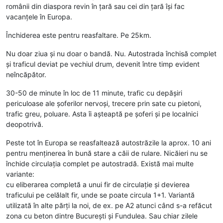
românii din diaspora revin în ţară sau cei din ţară îşi fac
vacanțele în Europa.
Închiderea este pentru reasfaltare. Pe 25km.
Nu doar ziua și nu doar o bandă. Nu. Autostrada închisă complet
și traficul deviat pe vechiul drum, devenit între timp evident
neîncăpător.
30-50 de minute în loc de 11 minute, trafic cu depăşiri
periculoase ale şoferilor nervoşi, trecere prin sate cu pietoni,
trafic greu, poluare. Asta îi aşteaptă pe şoferi şi pe localnici
deopotrivă.
Peste tot în Europa se reasfaltează autostrăzile la aprox. 10 ani
pentru menţinerea în bună stare a căii de rulare. Nicăieri nu se
închide circulația complet pe autostradă. Există mai multe
variante:
cu eliberarea completă a unui fir de circulaţie şi devierea
traficului pe celălalt fir, unde se poate circula 1+1. Variantă
utilizată în alte părți la noi, de ex. pe A2 atunci când s-a refăcut
zona cu beton dintre Bucureşti şi Fundulea. Sau chiar zilele