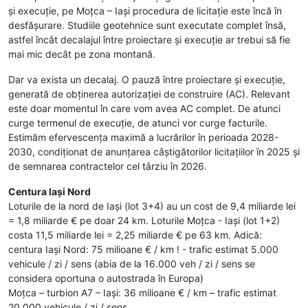
și execuție, pe Moțca – Iași procedura de licitaţie este încă în
desfășurare. Studiile geotehnice sunt executate complet însă,
astfel încât decalajul între proiectare și execuție ar trebui să fie
mai mic decât pe zona montană.
Dar va exista un decalaj. O pauză între proiectare și execuție,
generată de obținerea autorizației de construire (AC). Relevant
este doar momentul în care vom avea AC complet. De atunci
curge termenul de execuție, de atunci vor curge facturile.
Estimăm efervescenţa maximă a lucrărilor în perioada 2028-
2030, condiționat de anunțarea câștigătorilor licitaţiilor în 2025 și
de semnarea contractelor cel târziu în 2026.
Centura Iași Nord
Loturile de la nord de Iaşi (lot 3+4) au un cost de 9,4 miliarde lei
= 1,8 miliarde € pe doar 24 km. Loturile Moțca - Iași (lot 1+2)
costa 11,5 miliarde lei = 2,25 miliarde € pe 63 km. Adică:
centura Iaşi Nord: 75 milioane € / km ! - trafic estimat 5.000
vehicule / zi / sens (abia de la 16.000 veh / zi / sens se
considera oportuna o autostrada în Europa)
Moțca – turbion A7 – Iaşi: 36 milioane € / km – trafic estimat
20.000 vehicule / zi / sens