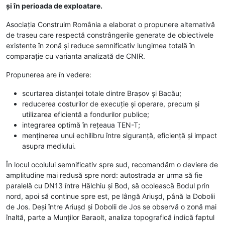
și în perioada de exploatare.
Asociația Construim România a elaborat o propunere alternativă
de traseu care respectă constrângerile generate de obiectivele
existente în zonă și reduce semnificativ lungimea totală în
comparație cu varianta analizată de CNIR.
Propunerea are în vedere:
scurtarea distanței totale dintre Brașov și Bacău;
reducerea costurilor de execuție și operare, precum și
utilizarea eficientă a fondurilor publice;
integrarea optimă în rețeaua TEN-T;
menținerea unui echilibru între siguranță, eficiență și impact
asupra mediului.
În locul ocolului semnificativ spre sud, recomandăm o deviere de
amplitudine mai redusă spre nord: autostrada ar urma să fie
paralelă cu DN13 între Hălchiu și Bod, să ocolească Bodul prin
nord, apoi să continue spre est, pe lângă Ariușd, până la Dobolii
de Jos. Deși între Ariușd și Dobolii de Jos se observă o zonă mai
înaltă, parte a Munților Baraolt, analiza topografică indică faptul