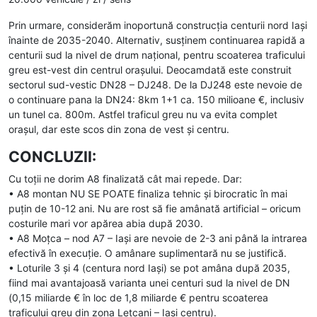
Prin urmare, considerăm inoportună construcţia centurii nord Iași
înainte de 2035-2040. Alternativ, susținem continuarea rapidă a
centurii sud la nivel de drum naţional, pentru scoaterea traficului
greu est-vest din centrul orașului. Deocamdată este construit
sectorul sud-vestic DN28 – DJ248. De la DJ248 este nevoie de
o continuare pana la DN24: 8km 1+1 ca. 150 milioane €, inclusiv
un tunel ca. 800m. Astfel traficul greu nu va evita complet
oraşul, dar este scos din zona de vest şi centru.
CONCLUZII:
Cu toții ne dorim A8 finalizată cât mai repede. Dar:
• A8 montan NU SE POATE finaliza tehnic și birocratic în mai
puțin de 10-12 ani. Nu are rost să fie amânată artificial – oricum
costurile mari vor apărea abia după 2030.
• A8 Moțca – nod A7 – Iași are nevoie de 2-3 ani până la intrarea
efectivă în execuție. O amânare suplimentară nu se justifică.
• Loturile 3 și 4 (centura nord Iași) se pot amâna după 2035,
fiind mai avantajoasă varianta unei centuri sud la nivel de DN
(0,15 miliarde € în loc de 1,8 miliarde € pentru scoaterea
traficului greu din zona Lețcani – Iași centru).