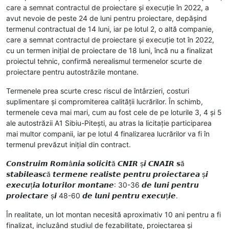
care a semnat contractul de proiectare și execuție în 2022, a
avut nevoie de peste 24 de luni pentru proiectare, depășind
termenul contractual de 14 luni, iar pe lotul 2, o altă companie,
care a semnat contractul de proiectare și execuție tot în 2022,
cu un termen inițial de proiectare de 18 luni, încă nu a finalizat
proiectul tehnic, confirmă nerealismul termenelor scurte de
proiectare pentru autostrăzile montane.
Termenele prea scurte cresc riscul de întârzieri, costuri
suplimentare și compromiterea calității lucrărilor. În schimb,
termenele ceva mai mari, cum au fost cele de pe loturile 3, 4 și 5
ale autostrăzii A1 Sibiu-Pitești, au atras la licitație participarea
mai multor companii, iar pe lotul 4 finalizarea lucrărilor va fi în
termenul prevăzut inițial din contract.
𝘾𝙤𝙣𝙨𝙩𝙧𝙪𝙞𝙢 𝙍𝙤𝙢â𝙣𝙞𝙖 𝙨𝙤𝙡𝙞𝙘𝙞𝙩ă 𝘾𝙉𝙄𝙍 ș𝙞 𝘾𝙉𝘼𝙄𝙍 𝙨ă
𝙨𝙩𝙖𝙗𝙞𝙡𝙚𝙖𝙨𝙘ă 𝙩𝙚𝙧𝙢𝙚𝙣𝙚 𝙧𝙚𝙖𝙡𝙞𝙨𝙩𝙚 𝙥𝙚𝙣𝙩𝙧𝙪 𝙥𝙧𝙤𝙞𝙚𝙘𝙩𝙖𝙧𝙚𝙖 ș𝙞
𝙚𝙭𝙚𝙘𝙪ț𝙞𝙖 𝙡𝙤𝙩𝙪𝙧𝙞𝙡𝙤𝙧 𝙢𝙤𝙣𝙩𝙖𝙣𝙚: 30-36 𝙙𝙚 𝙡𝙪𝙣𝙞 𝙥𝙚𝙣𝙩𝙧𝙪
𝙥𝙧𝙤𝙞𝙚𝙘𝙩𝙖𝙧𝙚 ș𝙞 48-60 𝙙𝙚 𝙡𝙪𝙣𝙞 𝙥𝙚𝙣𝙩𝙧𝙪 𝙚𝙭𝙚𝙘𝙪ț𝙞𝙚.
În realitate, un lot montan necesită aproximativ 10 ani pentru a fi
finalizat, incluzând studiul de fezabilitate, proiectarea și