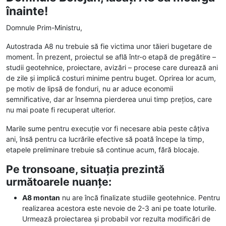
înainte!
Domnule Prim-Ministru,
Autostrada A8 nu trebuie să fie victima unor tăieri bugetare de
moment. În prezent, proiectul se află într-o etapă de pregătire –
studii geotehnice, proiectare, avizări – procese care durează ani
de zile și implică costuri minime pentru buget. Oprirea lor acum,
pe motiv de lipsă de fonduri, nu ar aduce economii
semnificative, dar ar însemna pierderea unui timp prețios, care
nu mai poate fi recuperat ulterior.
Marile sume pentru execuție vor fi necesare abia peste câțiva
ani, însă pentru ca lucrările efective să poată începe la timp,
etapele preliminare trebuie să continue acum, fără blocaje.
Pe tronsoane, situația prezintă
următoarele nuanțe:
A8 montan
nu are încă finalizate studiile geotehnice. Pentru
realizarea acestora este nevoie de 2-3 ani pe toate loturile.
Urmează proiectarea și probabil vor rezulta modificări de