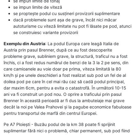
se impun limite de tonaj
se impun limite de viteză
se proptește podul cu susțineri provizorii suplimentare
dacă problemele sunt așa de grave, încât nici măcar
autoturisme cu viteză limitate nu pot fi lăsate pe pod, atunci
se construiesc variante provizorii
Exemplu din Austria
: La podul Europa care leagă Italia de
Austria prin pasul Brenner, după ce au fost descoperite
probleme grave, subliniem grave, la structură, traficul nu a fost
închis, ci a fost redus numărul de benzi de la 3 la 2 pe sens, din
care camioanele au voie doar pe prima, viteza limitată la 80
km/h și pe unele deschideri a fost realizat sub pod un fel de al
doilea pod pe care în cel mai rău caz să cadă podul principal,
dar maxim 6cm, pentru a evita o catastrofă. În următorii 10-15
ani va fi construit un pod nou. O oprire a traficului prin pasul
Brenner în această perioadă ar fi dus la ambuteiaje mai grave
decât la noi pe Valea Prahovei și la pagube economice fabuloase
pentru transportul de marfă din centrul Europei.
Pe A7 Ploiești - Buzău podul de la km 38 poate fi sprijinit
suplimentar fără nici o problemă, chiar permanent, sub pod fiind