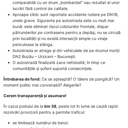
comparabilă cu un drum „bombardat” sau rezultat al unor
lucrări fără control de calitate.
Aproape zilnic sunt raportate accidente rutiere pe DN1B,
unele grave. Siguranta pe autostrada este cu mult mai
bună: este eliminat riscul coliziunilor frontale, dispar
pătrunderilor pe contrasens pentru a depăși, nu se circulă
prin localități și nu există intersecții simple cu viraje
periculoase la stânga.
Autostrada ar atrage și din vehiculele de pe drumul morții
DN2 Buzău – Urziceni – București.
O autostradă finalizată zace nefolosită, în timp ce
comunitățile și șoferii suportă consecințele.
Întrebarea de fond:
Ce se așteaptă? O tăiere de panglică? Un
moment politic mai convenabil? Alegerile?
Cerem transparență și asumare!
În cazul podului de la
km 38
, peste tot în lume se caută rapid
rezolvări provizorii pentru a permite traficul:
se limitează numărul de benzi