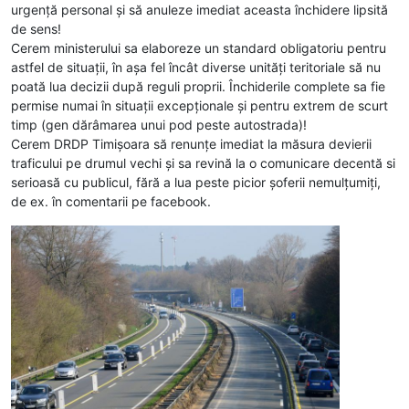
urgență personal şi să anuleze imediat aceasta închidere lipsită
de sens!
Cerem ministerului sa elaboreze un standard obligatoriu pentru
astfel de situaţii, în așa fel încât diverse unităţi teritoriale să nu
poată lua decizii după reguli proprii. Închiderile complete sa fie
permise numai în situaţii excepţionale şi pentru extrem de scurt
timp (gen dărâmarea unui pod peste autostrada)!
Cerem DRDP Timişoara să renunţe imediat la măsura devierii
traficului pe drumul vechi şi sa revină la o comunicare decentă si
serioasă cu publicul, fără a lua peste picior şoferii nemulţumiţi,
de ex. în comentarii pe facebook.