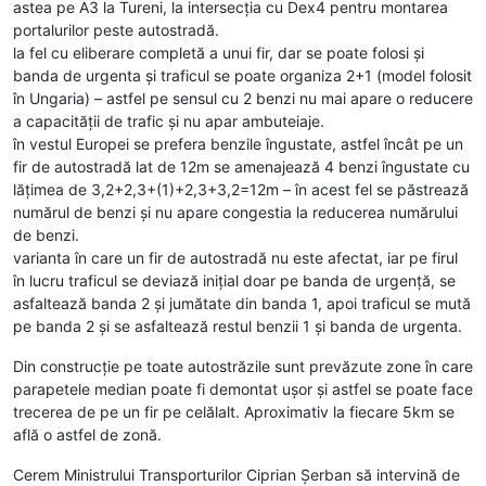
astea pe A3 la Tureni, la intersecția cu Dex4 pentru montarea
portalurilor peste autostradă.
la fel cu eliberare completă a unui fir, dar se poate folosi și
banda de urgenta și traficul se poate organiza 2+1 (model folosit
în Ungaria) – astfel pe sensul cu 2 benzi nu mai apare o reducere
a capacităţii de trafic şi nu apar ambuteiaje.
în vestul Europei se prefera benzile îngustate, astfel încât pe un
fir de autostradă lat de 12m se amenajează 4 benzi îngustate cu
lăţimea de 3,2+2,3+(1)+2,3+3,2=12m – în acest fel se păstrează
numărul de benzi şi nu apare congestia la reducerea numărului
de benzi.
varianta în care un fir de autostradă nu este afectat, iar pe firul
în lucru traficul se deviază iniţial doar pe banda de urgență, se
asfaltează banda 2 şi jumătate din banda 1, apoi traficul se mută
pe banda 2 şi se asfaltează restul benzii 1 şi banda de urgenta.
Din construcţie pe toate autostrăzile sunt prevăzute zone în care
parapetele median poate fi demontat uşor şi astfel se poate face
trecerea de pe un fir pe celălalt. Aproximativ la fiecare 5km se
află o astfel de zonă.
Cerem Ministrului Transporturilor Ciprian Şerban să intervină de