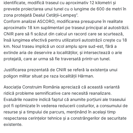
identificate, modifică traseul cu aproximativ 12 kilometri și
prevede proiectarea unui tunel cu o lungime de 600 de metri în
zona protejată Dealul Cetății–Lempeș”.
Conform analizei ASCORO, modificarea presupune în realitate
aproximativ 18 km suplimentari pe traseul principal al autostrăzii.
CNIR pare să fi scăzut din calcul un racord care se scurtează,
însă lungimea efectivă pentru utilizatorii autostrăzii crește cu 18
km. Noul traseu implică un ocol amplu spre sud-est, fără a
extinde aria de deservire a localităților, și intersectează o arie
protejată, care ar urma să fie traversată printr-un tunel.
Justificarea prezentată de CNIR se referă la existența unui
poligon militar situat pe raza localității Hărman.
Asociația Construim România apreciază că această variantă
ridică probleme semnificative care necesită reanalizare.
Evaluările noastre indică faptul că anumite porțiuni ale traseului
pot fi optimizate în vederea reducerii costurilor, a consumului de
resurse și a timpului de parcurs, menținând în același timp
respectarea cerințelor tehnice și a constrângerilor de securitate
existente.