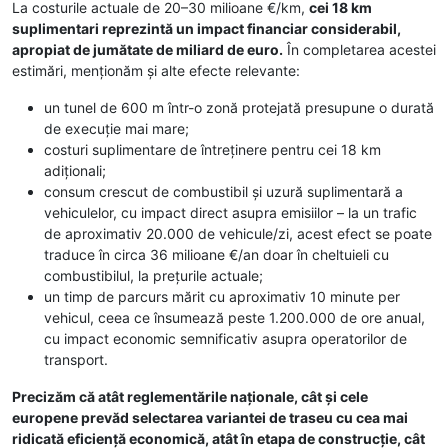
La costurile actuale de 20–30 milioane €/km,
cei 18 km
suplimentari reprezintă un impact financiar considerabil,
apropiat de jumătate de miliard de euro.
În completarea acestei
estimări, menționăm și alte efecte relevante:
un tunel de 600 m într-o zonă protejată presupune o durată
de execuție mai mare;
costuri suplimentare de întreținere pentru cei 18 km
adiționali;
consum crescut de combustibil și uzură suplimentară a
vehiculelor, cu impact direct asupra emisiilor – la un trafic
de aproximativ 20.000 de vehicule/zi, acest efect se poate
traduce în circa 36 milioane €/an doar în cheltuieli cu
combustibilul, la prețurile actuale;
un timp de parcurs mărit cu aproximativ 10 minute per
vehicul, ceea ce însumează peste 1.200.000 de ore anual,
cu impact economic semnificativ asupra operatorilor de
transport.
Precizăm că atât reglementările naționale, cât și cele
europene prevăd selectarea variantei de traseu cu cea mai
ridicată eficiență economică, atât în etapa de construcție, cât