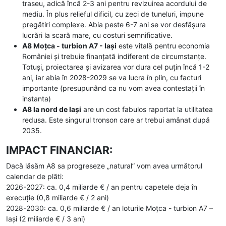
traseu, adică încă 2-3 ani pentru revizuirea acordului de
mediu. În plus relieful dificil, cu zeci de tuneluri, impune
pregătiri complexe. Abia peste 6-7 ani se vor desfășura
lucrări la scară mare, cu costuri semnificative.
A8 Moțca - turbion A7 - Iaşi
este vitală pentru economia
României şi trebuie finanţată indiferent de circumstanțe.
Totuși, proiectarea şi avizarea vor dura cel puțin încă 1-2
ani, iar abia în 2028-2029 se va lucra în plin, cu facturi
importante (presupunând ca nu vom avea contestaţii în
instanta)
A8 la nord de Iaşi
are un cost fabulos raportat la utilitatea
redusa. Este singurul tronson care ar trebui amânat după
2035.
IMPACT FINANCIAR:
Dacă lăsăm A8 sa progreseze „natural” vom avea următorul
calendar de plăti:
2026-2027: ca. 0,4 miliarde € / an pentru capetele deja în
execuţie (0,8 miliarde € / 2 ani)
2028-2030: ca. 0,6 miliarde € / an loturile Moțca - turbion A7 –
Iaşi (2 miliarde € / 3 ani)