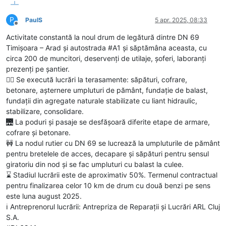
P
PaulS
5 apr. 2025, 08:33
Deconectat
Activitate constantă la noul drum de legătură dintre DN 69
Timișoara – Arad și autostrada #A1 și săptămâna aceasta, cu
circa 200 de muncitori, deservenți de utilaje, șoferi, laboranți
prezenți pe șantier.
👷‍♂️ Se execută lucrări la terasamente: săpături, cofrare,
betonare, așternere umpluturi de pământ, fundație de balast,
fundații din agregate naturale stabilizate cu liant hidraulic,
stabilizare, consolidare.
🌉 La poduri și pasaje se desfășoară diferite etape de armare,
cofrare și betonare.
🚧 La nodul rutier cu DN 69 se lucrează la umpluturile de pământ
pentru bretelele de acces, decapare și săpături pentru sensul
giratoriu din nod și se fac umpluturi cu balast la culee.
⌛ Stadiul lucrării este de aproximativ 50%. Termenul contractual
pentru finalizarea celor 10 km de drum cu două benzi pe sens
este luna august 2025.
ℹ️ Antreprenorul lucrării: Antrepriza de Reparații și Lucrări ARL Cluj
S.A.