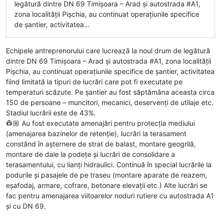
legătură dintre DN 69 Timișoara – Arad și autostrada #A1,
zona localității Pișchia, au continuat operațiunile specifice
de șantier, activitatea...
Echipele antreprenorului care lucrează la noul drum de legătură
dintre DN 69 Timișoara – Arad și autostrada #A1, zona localității
Pișchia, au continuat operațiunile specifice de șantier, activitatea
fiind limitată la tipuri de lucrări care pot fi executate pe
temperaturi scăzute. Pe șantier au fost săptămâna aceasta circa
150 de persoane – muncitori, mecanici, deservenți de utilaje etc.
Stadiul lucrării este de 43%.
👷🏼 Au fost executate amenajări pentru protecția mediului
(amenajarea bazinelor de retenție), lucrări la terasament
constând în așternere de strat de balast, montare geogrilă,
montare de dale la podețe și lucrări de consolidare a
terasamentului, cu lianți hidraulici. Continuă în special lucrările la
podurile și pasajele de pe traseu (montare aparate de reazem,
eșafodaj, armare, cofrare, betonare elevații etc.) Alte lucrări se
fac pentru amenajarea viitoarelor noduri rutiere cu autostrada A1
și cu DN 69.