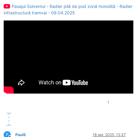
Pasajul Solventul - Radier pilă de pod zonă monolită - Radier
infrastructură tramvai - 09.04.2025
1
P
PaulS
18 apr. 2025, 13:37