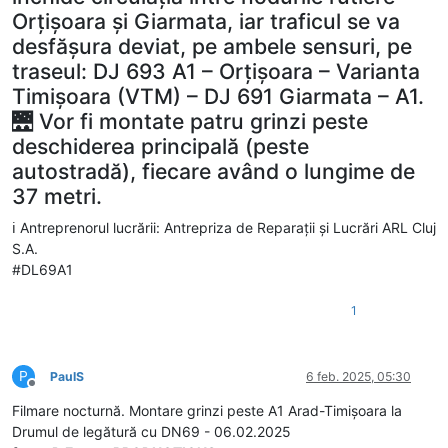
Orțișoara și Giarmata, iar traficul se va
desfășura deviat, pe ambele sensuri, pe
traseul: DJ 693 A1 – Orțișoara – Varianta
Timișoara (VTM) – DJ 691 Giarmata – A1.
🌉 Vor fi montate patru grinzi peste
deschiderea principală (peste
autostradă), fiecare având o lungime de
37 metri.
ℹ️ Antreprenorul lucrării: Antrepriza de Reparații și Lucrări ARL Cluj
S.A.
#DL69A1
1
P
PaulS
6 feb. 2025, 05:30
Deconectat
Filmare nocturnă. Montare grinzi peste A1 Arad-Timișoara la
Drumul de legătură cu DN69 - 06.02.2025