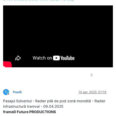
2
P
PaulS
10 apr. 2025, 07:19
Deconectat
Pasajul Solventul - Radier pilă de pod zonă monolită - Radier
infrastructură tramvai - 09.04.2025
frameD Future PRODUCTIONS