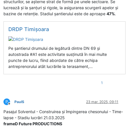
structurilor, se așterne strat de formă pe unele sectoare. Se
lucrează și la șanțuri și rigole, la asigurarea scurgerii apelor și
bazine de retenție. Stadiul șantierului este de aproape
47%
.
DRDP Timişoara
Pe șantierul drumului de legătură dintre DN 69 și
autostrada #A1 este activitate susținută în mai multe
puncte de lucru, fiind abordate de către echipa
antreprenorului atât lucrările la terasament,...
1
P
PaulS
23 mar. 2025, 09:11
Deconectat
Pasajul Solventul - Construirea și împingerea chesonului - Time-
lapse - Stadiu lucrări 21.03.2025
frameD Future PRODUCTIONS