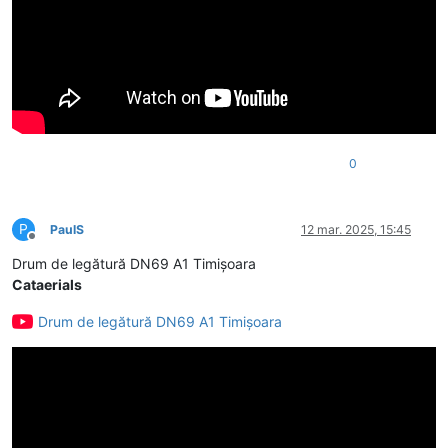
0
P
PaulS
12 mar. 2025, 15:45
Deconectat
Drum de legătură DN69 A1 Timișoara
Cataerials
Drum de legătură DN69 A1 Timișoara