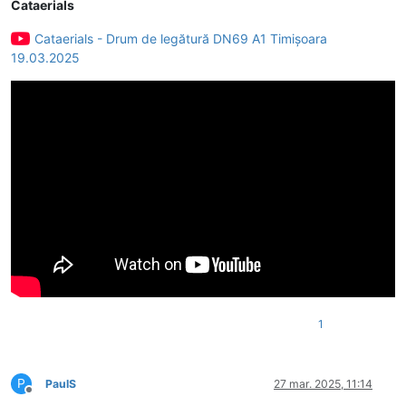
Cataerials
Cataerials - Drum de legătură DN69 A1 Timișoara
19.03.2025
1
P
PaulS
27 mar. 2025, 11:14
Deconectat