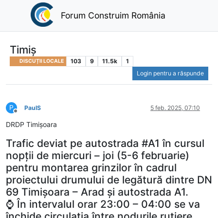
Forum Construim România
Timiș
103
9
11.5k
1
DISCUȚII LOCALE
Login pentru a răspunde
P
PaulS
5 feb. 2025, 07:10
Deconectat
DRDP Timişoara
Trafic deviat pe autostrada #A1 în cursul
nopții de miercuri – joi (5-6 februarie)
pentru montarea grinzilor în cadrul
proiectului drumului de legătură dintre DN
69 Timișoara – Arad și autostrada A1.
⌚ În intervalul orar 23:00 – 04:00 se va
închide circulația între nodurile rutiere