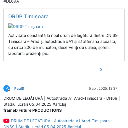
#DL69A1
DRDP Timişoara
Activitate constantă la noul drum de legătură dintre DN 69
Timișoara – Arad și autostrada #A1 și săptămâna aceasta,
cu circa 200 de muncitori, deservenți de utilaje, șoferi,
laboranți prezenți pe...
0
P
PaulS
5 apr. 2025, 12:37
Deconectat
DRUM DE LEGĂTURĂ | Autostrada A1 Arad-Timișoara - DN69 |
Stadiu lucrări 05.04.2025 #arlcluj
frameD Future PRODUCTIONS
DRUM DE LEGĂTURĂ | Autostrada A1 Arad-Timișoara -
DN69 | Stadiu lucrări 05.04.2025 #arlcluj