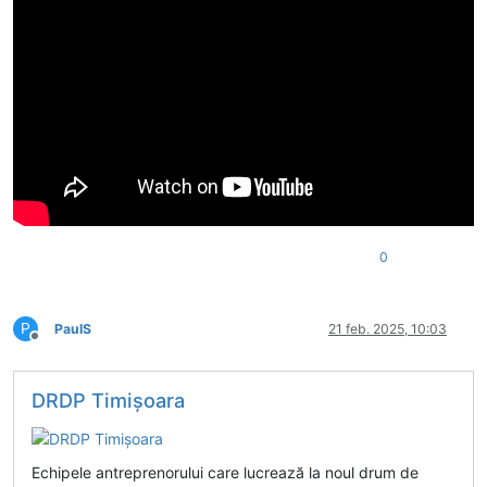
0
P
PaulS
21 feb. 2025, 10:03
Deconectat
DRDP Timişoara
Echipele antreprenorului care lucrează la noul drum de