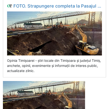
FOTO. Strapungere completa la Pasajul Solventul din Timisoara. Chesonul, impins pe ultimii 2 metri, va fi luni in pozitia finala | OpiniaTimisoarei.ro
Opinia Timișoarei - știri locale din Timișoara și județul Timiș,
anchete, opinii, evenimente și informații de interes public,
actualizate zilnic.