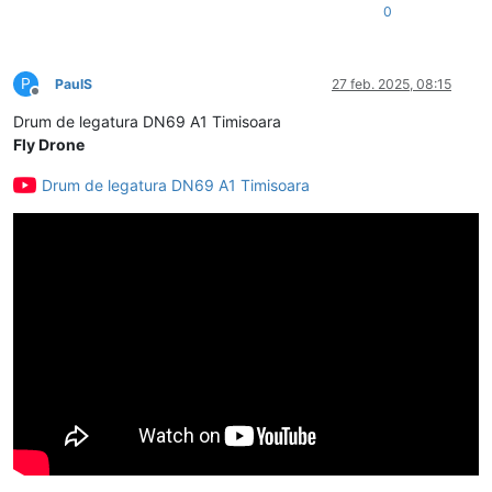
0
P
PaulS
27 feb. 2025, 08:15
Deconectat
Drum de legatura DN69 A1 Timisoara
Fly Drone
Drum de legatura DN69 A1 Timisoara