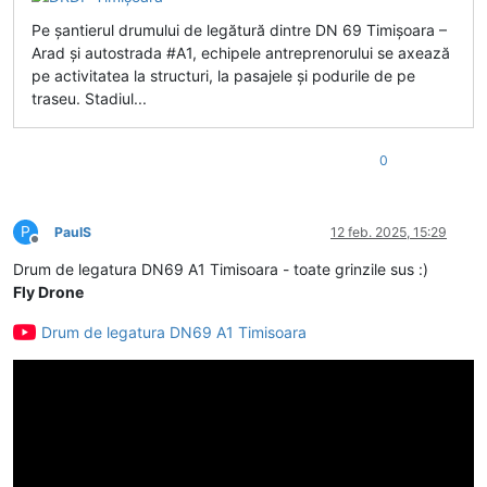
Pe șantierul drumului de legătură dintre DN 69 Timișoara –
Arad și autostrada #A1, echipele antreprenorului se axează
pe activitatea la structuri, la pasajele și podurile de pe
traseu. Stadiul...
0
P
PaulS
12 feb. 2025, 15:29
Deconectat
Drum de legatura DN69 A1 Timisoara - toate grinzile sus :)
Fly Drone
Drum de legatura DN69 A1 Timisoara