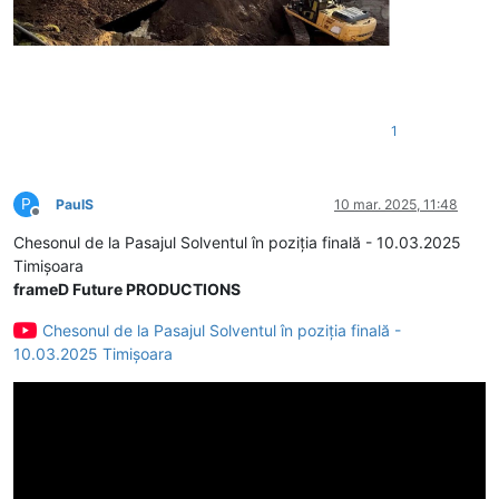
1
P
PaulS
10 mar. 2025, 11:48
Deconectat
Chesonul de la Pasajul Solventul în poziția finală - 10.03.2025
Timișoara
frameD Future PRODUCTIONS
Chesonul de la Pasajul Solventul în poziția finală -
10.03.2025 Timișoara