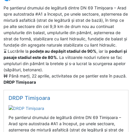
Deconectat
Pe șantierul drumului de legătură dintre DN 69 Timișoara – Arad
spre autostrada #A1 a început, pe unele sectoare, așternerea de
mixtură asfaltică (strat de legătură și strat de bază), în timp ce
pe alte sectoare din cei 9,9 km de drum nou au continuat
umpluturile din balast, umpluturile din pământ, așternerea de
strat de formă, stabilizare cu liant hidraulic, fundație de balast și
fundație din agregate naturale stabilizate cu liant hidraulic.
⌛ Lucrările la
podețe au depășit stadiul de 90%
, iar la
poduri și
pasaje stadiul este de 80%.
La viitoarele noduri rutiere se fac
umpluturi din pământ la bretele și s-a lucrat la scurgerea apelor
(săpături, betonare).
🚧 Până marți, 22 aprilie, activitatea de pe șantier este în pauză.
DRDP Timişoara
DRDP Timişoara
Pe șantierul drumului de legătură dintre DN 69 Timișoara –
Arad spre autostrada #A1 a început, pe unele sectoare,
așternerea de mixtură asfaltică (strat de legătură și strat de