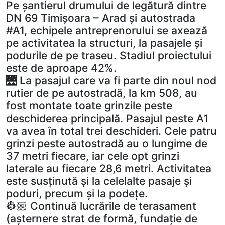
Pe șantierul drumului de legătură dintre
DN 69 Timișoara – Arad și autostrada
#A1, echipele antreprenorului se axează
pe activitatea la structuri, la pasajele și
podurile de pe traseu. Stadiul proiectului
este de aproape 42%.
🌉 La pasajul care va fi parte din noul nod
rutier de pe autostradă, la km 508, au
fost montate toate grinzile peste
deschiderea principală. Pasajul peste A1
va avea în total trei deschideri. Cele patru
grinzi peste autostradă au o lungime de
37 metri fiecare, iar cele opt grinzi
laterale au fiecare 28,6 metri. Activitatea
este susținută și la celelalte pasaje și
poduri, precum și la podețe.
👷🏼 Continuă lucrările de terasament
(așternere strat de formă, fundație de