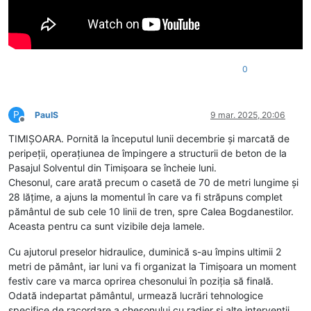
0
P
PaulS
9 mar. 2025, 20:06
Deconectat
TIMIȘOARA. Pornită la începutul lunii decembrie și marcată de
peripeții, operațiunea de împingere a structurii de beton de la
Pasajul Solventul din Timișoara se încheie luni.
Chesonul, care arată precum o casetă de 70 de metri lungime și
28 lățime, a ajuns la momentul în care va fi străpuns complet
pământul de sub cele 10 linii de tren, spre Calea Bogdanestilor.
Aceasta pentru ca sunt vizibile deja lamele.
Cu ajutorul preselor hidraulice, duminică s-au împins ultimii 2
metri de pământ, iar luni va fi organizat la Timișoara un moment
festiv care va marca oprirea chesonului în poziția să finală.
Odată indepartat pământul, urmează lucrări tehnologice
specifice de racordare a chesonului cu radier si alte interventii