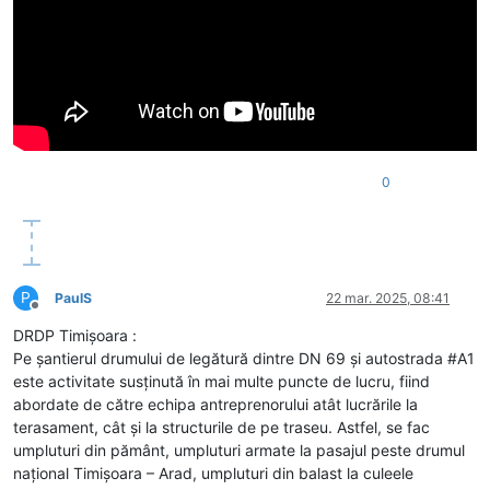
0
P
PaulS
22 mar. 2025, 08:41
Deconectat
DRDP Timişoara :
Pe șantierul drumului de legătură dintre DN 69 și autostrada #A1
este activitate susținută în mai multe puncte de lucru, fiind
abordate de către echipa antreprenorului atât lucrările la
terasament, cât și la structurile de pe traseu. Astfel, se fac
umpluturi din pământ, umpluturi armate la pasajul peste drumul
național Timișoara – Arad, umpluturi din balast la culeele