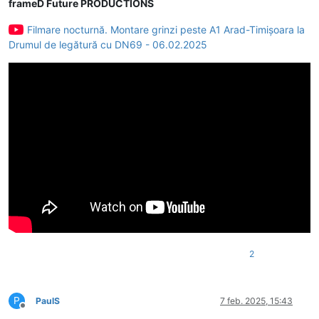
frameD Future PRODUCTIONS
Filmare nocturnă. Montare grinzi peste A1 Arad-Timișoara la
Drumul de legătură cu DN69 - 06.02.2025
2
P
PaulS
7 feb. 2025, 15:43
Deconectat