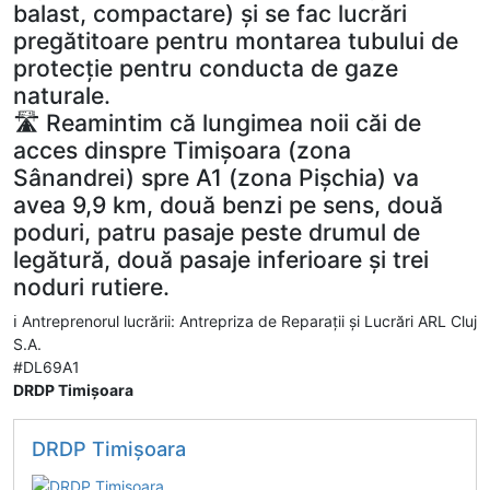
balast, compactare) și se fac lucrări
pregătitoare pentru montarea tubului de
protecție pentru conducta de gaze
naturale.
🛣️ Reamintim că lungimea noii căi de
acces dinspre Timișoara (zona
Sânandrei) spre A1 (zona Pișchia) va
avea 9,9 km, două benzi pe sens, două
poduri, patru pasaje peste drumul de
legătură, două pasaje inferioare și trei
noduri rutiere.
ℹ️ Antreprenorul lucrării: Antrepriza de Reparații și Lucrări ARL Cluj
S.A.
#DL69A1
DRDP Timişoara
DRDP Timişoara