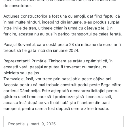
de consolidare.
Acțiunea constructorilor a fost una cu emoții, dat fiind faptul că
în mai multe rânduri, începând din ianuarie, s-au produs surpări
între liniile de tren, ultimele chiar în urmă cu câteva zile. Din
fericire, acestea nu au pus în pericol transportul pe calea ferată.
Pasajul Solventul, care costă peste 28 de milioane de euro, ar fi
trebuit să fie gata incă din ianuarie 2024.
Reprezentanții Primăriei Timișoara se arătau optimiști că, în
această vară, pasajul ar putea fi traversat cu mașina, cu
bicicleta sau pe jos.
Tramvaiele, însă, vor trece prin pasaj abia peste câțiva ani.
Aceasta pentru că mai trebuie construit podul peste Bega către
cartierul Dâmbovița. Este așteptată demararea licitației pentru
găsirea unei firme care să-l proiecteze și să-l construiască,
aceasta însă după ce va fi obținută și o finanțare din bani
europeni, pentru care a fost depusă cerere zilele trecute.
Redactie / mart. 9, 2025