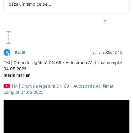
bază), în timp ce pe...
2
P
PaulS
5 mai 2025, 13:13
Deconectat
TM | Drum de legătură DN 69 - Autostrada A1, filmat complet
04.05.2025
marin marian
TM | Drum de legătură DN 69 - Autostrada A1, filmat
complet 04.05.2025