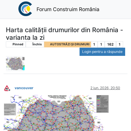
Forum Construim România
Harta calității drumurilor din România -
varianta la zi
1
1
162
1
Pinned
Închis
AUTOSTRĂZI ȘI DRUMURI
Login pentru a răspunde
vancouver
2 iun. 2026, 20:50
Deconectat