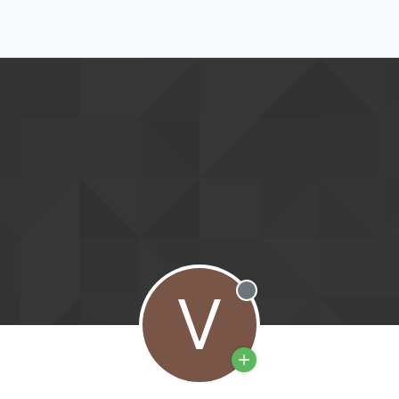
V
Deconectat