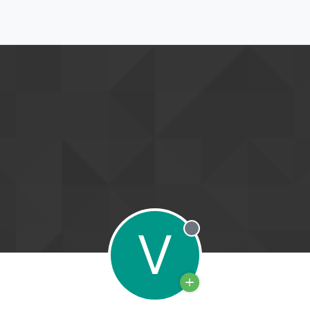
V
Deconectat