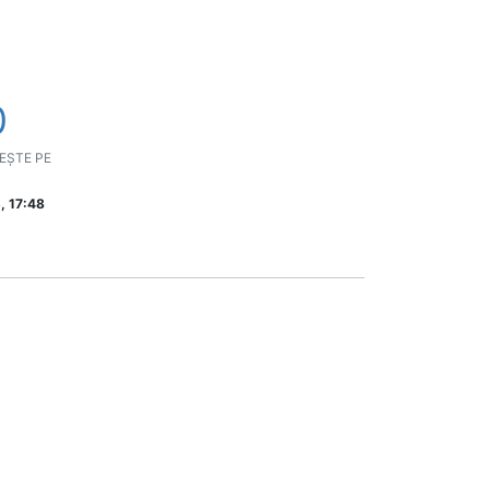
0
EȘTE PE
, 17:48