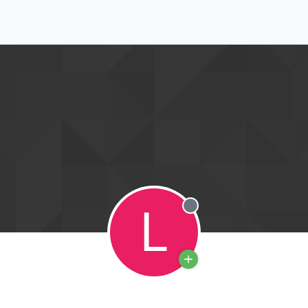
L
Deconectat