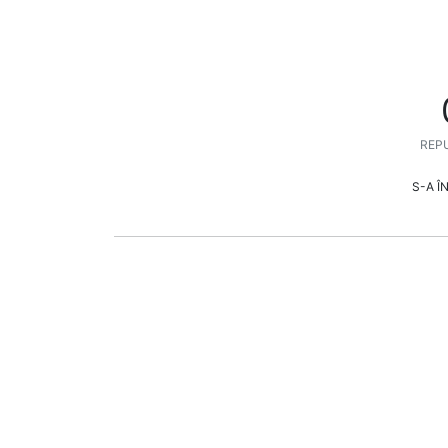
REPU
S-A Î