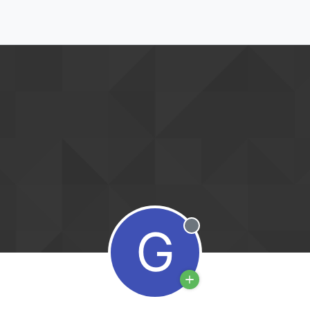
G
Deconectat