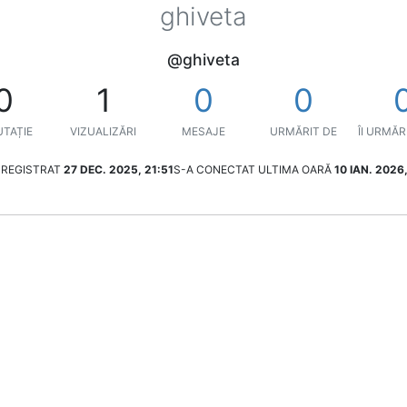
ghiveta
@ghiveta
0
1
0
0
TAȚIE
VIZUALIZĂRI
MESAJE
URMĂRIT DE
ÎI URMĂR
NREGISTRAT
27 DEC. 2025, 21:51
S-A CONECTAT ULTIMA OARĂ
10 IAN. 2026,