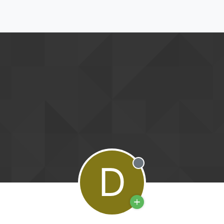
D
Deconectat