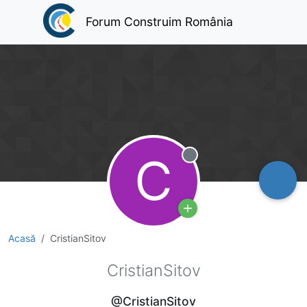
Forum Construim România
C
Deconectat
Acasă
CristianSitov
CristianSitov
@CristianSitov