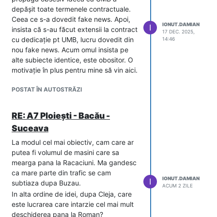
depășit toate termenele contractuale.
Ceea ce s-a dovedit fake news. Apoi,
IONUT.DAMIAN
I
insista că s-au făcut extensii la contract
17 DEC. 2025,
cu dedicație pt UMB, lucru dovedit din
14:46
nou fake news. Acum omul insista pe
alte subiecte identice, este obositor. O
motivație în plus pentru mine să vin aici.
POSTAT ÎN AUTOSTRĂZI
RE: A7 Ploiești - Bacău -
Suceava
La modul cel mai obiectiv, cam care ar
putea fi volumul de masini care sa
mearga pana la Racaciuni. Ma gandesc
ca mare parte din trafic se cam
IONUT.DAMIAN
I
subtiaza dupa Buzau.
ACUM 2 ZILE
In alta ordine de idei, dupa Cleja, care
este lucrarea care intarzie cel mai mult
deschiderea pana la Roman?