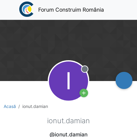
Forum Construim România
I
Deconectat
Acasă
ionut.damian
ionut.damian
@ionut.damian