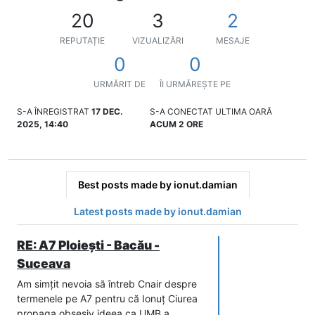
20
3
2
REPUTAȚIE
VIZUALIZĂRI
MESAJE
0
0
URMĂRIT DE
ÎI URMĂREȘTE PE
S-A ÎNREGISTRAT
17 DEC.
S-A CONECTAT ULTIMA OARĂ
2025, 14:40
ACUM 2 ORE
Best posts made by ionut.damian
Latest posts made by ionut.damian
RE: A7 Ploiești - Bacău -
Suceava
Am simțit nevoia să întreb Cnair despre
termenele pe A7 pentru că Ionuț Ciurea
propaga obsesiv ideea ca UMB a