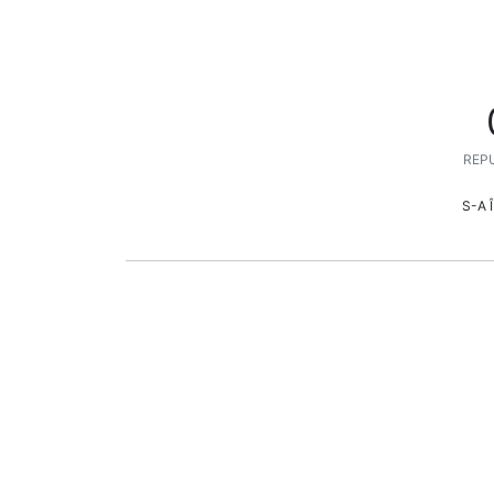
REPU
S-A 