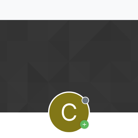
C
Deconectat