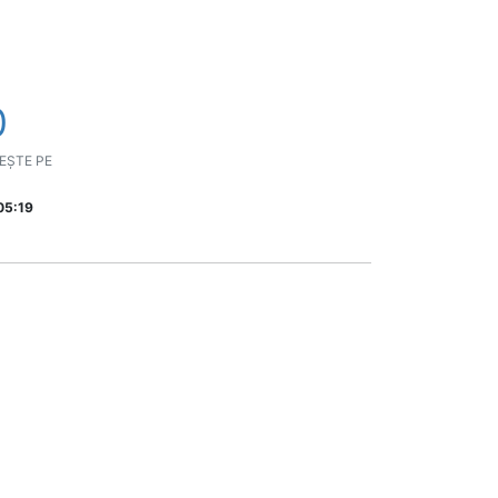
0
EȘTE PE
05:19