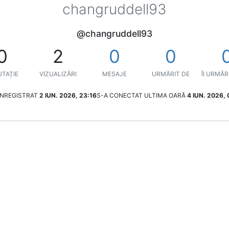
changruddell93
@changruddell93
0
2
0
0
TAȚIE
VIZUALIZĂRI
MESAJE
URMĂRIT DE
ÎI URMĂR
ÎNREGISTRAT
2 IUN. 2026, 23:16
S-A CONECTAT ULTIMA OARĂ
4 IUN. 2026, 