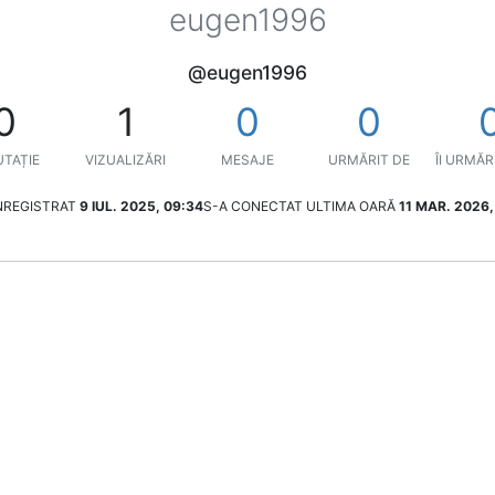
eugen1996
@eugen1996
0
1
0
0
TAȚIE
VIZUALIZĂRI
MESAJE
URMĂRIT DE
ÎI URMĂR
ÎNREGISTRAT
9 IUL. 2025, 09:34
S-A CONECTAT ULTIMA OARĂ
11 MAR. 2026,