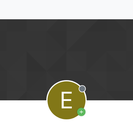
E
Deconectat