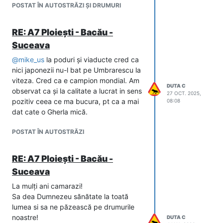
POSTAT ÎN AUTOSTRĂZI ȘI DRUMURI
RE: A7 Ploiești - Bacău -
Suceava
@
mike_us
la poduri și viaducte cred ca
nici japonezii nu-l bat pe Umbrarescu la
viteza. Cred ca e campion mondial. Am
DUTA C
observat ca și la calitate a lucrat in sens
27 OCT. 2025,
pozitiv ceea ce ma bucura, pt ca a mai
08:08
dat cate o Gherla mică.
POSTAT ÎN AUTOSTRĂZI
RE: A7 Ploiești - Bacău -
Suceava
La mulți ani camarazi!
Sa dea Dumnezeu sănătate la toată
lumea si sa ne păzească pe drumurile
noastre!
DUTA C