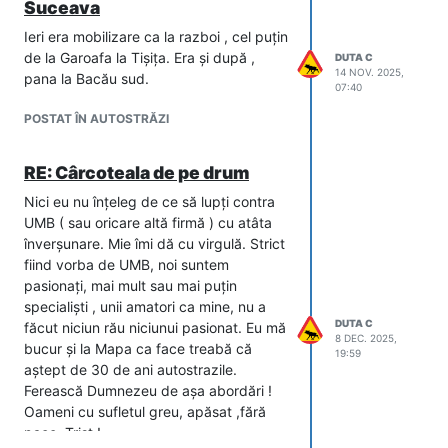
Suceava
Ieri era mobilizare ca la razboi , cel puțin
de la Garoafa la Tișița. Era și după ,
DUTA C
14 NOV. 2025,
pana la Bacău sud.
07:40
POSTAT ÎN AUTOSTRĂZI
RE: Cârcoteala de pe drum
Nici eu nu înțeleg de ce să lupți contra
UMB ( sau oricare altă firmă ) cu atâta
înverșunare. Mie îmi dă cu virgulă. Strict
fiind vorba de UMB, noi suntem
pasionați, mai mult sau mai puțin
specialiști , unii amatori ca mine, nu a
DUTA C
făcut niciun rău niciunui pasionat. Eu mă
8 DEC. 2025,
bucur și la Mapa ca face treabă că
19:59
aștept de 30 de ani autostrazile.
Ferească Dumnezeu de așa abordări !
Oameni cu sufletul greu, apăsat ,fără
pace. Trist !