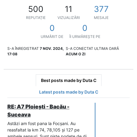
500
11
377
REPUTAȚIE
VIZUALIZĂRI
MESAJE
0
0
URMĂRIT DE
ÎI URMĂREȘTE PE
S-A ÎNREGISTRAT
7 NOV. 2024,
S-A CONECTAT ULTIMA OARĂ
17:08
ACUM O ZI
Best posts made by Duta C
Latest posts made by Duta C
RE: A7 Ploiești - Bacău -
Suceava
Astăzi am fost pana la Focșani. Au
reasfaltat la km 74, 78,105 și 127 pe
ambele sensuri. Sunt niște podețe de dj