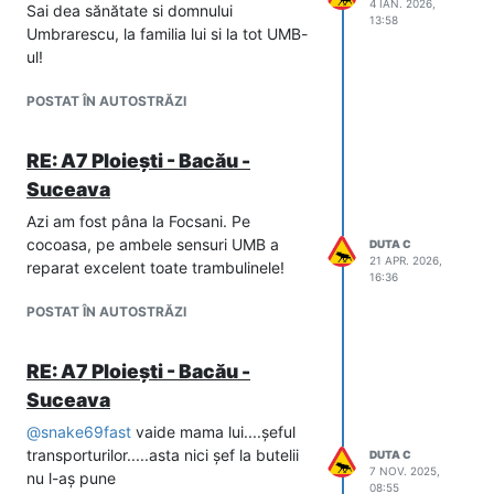
4 IAN. 2026,
Sai dea sănătate si domnului
13:58
Umbrarescu, la familia lui si la tot UMB-
ul!
POSTAT ÎN AUTOSTRĂZI
RE: A7 Ploiești - Bacău -
Suceava
Azi am fost pâna la Focsani. Pe
cocoasa, pe ambele sensuri UMB a
DUTA C
21 APR. 2026,
reparat excelent toate trambulinele!
16:36
POSTAT ÎN AUTOSTRĂZI
RE: A7 Ploiești - Bacău -
Suceava
@
snake69fast
vaide mama lui....șeful
transporturilor.....asta nici șef la butelii
DUTA C
7 NOV. 2025,
nu l-aș pune
08:55