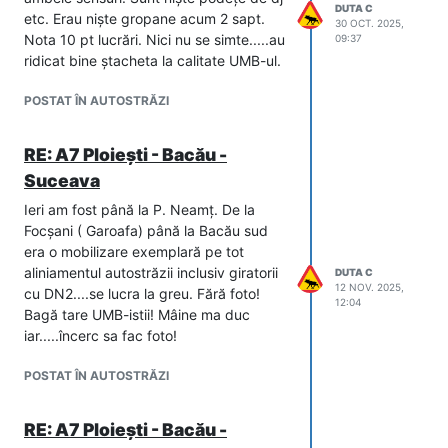
DUTA C
etc. Erau niște gropane acum 2 sapt.
30 OCT. 2025,
Nota 10 pt lucrări. Nici nu se simte.....au
09:37
ridicat bine ștacheta la calitate UMB-ul.
POSTAT ÎN AUTOSTRĂZI
RE: A7 Ploiești - Bacău -
Suceava
Ieri am fost până la P. Neamț. De la
Focșani ( Garoafa) până la Bacău sud
era o mobilizare exemplară pe tot
aliniamentul autostrăzii inclusiv giratorii
DUTA C
12 NOV. 2025,
cu DN2....se lucra la greu. Fără foto!
12:04
Bagă tare UMB-istii! Mâine ma duc
iar.....încerc sa fac foto!
POSTAT ÎN AUTOSTRĂZI
RE: A7 Ploiești - Bacău -