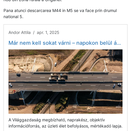
Pana atunci descarcarea M44 in M5 se va face prin drumul
national 5.
Andor Attila / apr. 1, 2025
Már nem kell sokat várni – napokon belül átadják az M44-es zárószakaszát - Világgazdaság
A Világgazdaság megbízható, naprakész, objektív
információforrás, az üzleti élet befolyásos, mértékadó lapja.