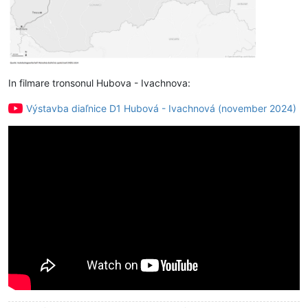
In filmare tronsonul Hubova - Ivachnova:
Výstavba diaľnice D1 Hubová - Ivachnová (november 2024)