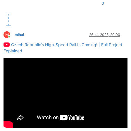
3
M
mihai
26 iul. 2025, 20:00
Conectat
Czech Republic’s High-Speed Rail Is Coming! | Full Project
Explained