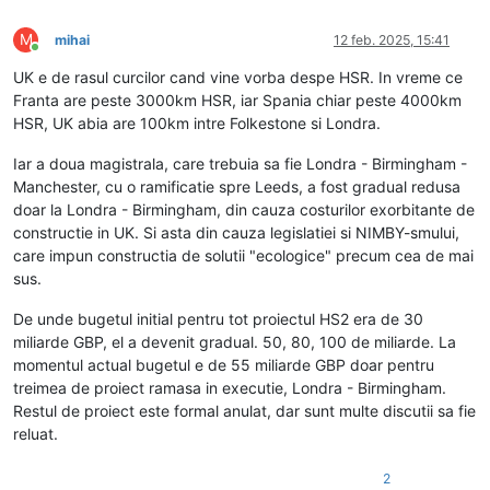
M
mihai
12 feb. 2025, 15:41
Conectat
UK e de rasul curcilor cand vine vorba despe HSR. In vreme ce
Franta are peste 3000km HSR, iar Spania chiar peste 4000km
HSR, UK abia are 100km intre Folkestone si Londra.
Iar a doua magistrala, care trebuia sa fie Londra - Birmingham -
Manchester, cu o ramificatie spre Leeds, a fost gradual redusa
doar la Londra - Birmingham, din cauza costurilor exorbitante de
constructie in UK. Si asta din cauza legislatiei si NIMBY-smului,
care impun constructia de solutii "ecologice" precum cea de mai
sus.
De unde bugetul initial pentru tot proiectul HS2 era de 30
miliarde GBP, el a devenit gradual. 50, 80, 100 de miliarde. La
momentul actual bugetul e de 55 miliarde GBP doar pentru
treimea de proiect ramasa in executie, Londra - Birmingham.
Restul de proiect este formal anulat, dar sunt multe discutii sa fie
reluat.
2