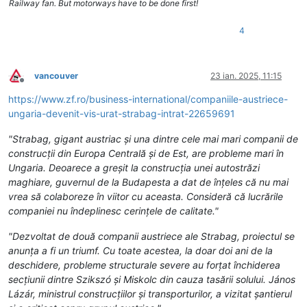
Railway fan. But motorways have to be done first!
4
vancouver
23 ian. 2025, 11:15
Deconectat
https://www.zf.ro/business-international/companiile-austriece-
ungaria-devenit-vis-urat-strabag-intrat-22659691
"Strabag, gigant austriac şi una dintre cele mai mari companii de
construc­ţii din Europa Centrală şi de Est, are probleme mari în
Ungaria. Deoa­rece a greşit la construcţia unei autostrăzi
maghiare, guvernul de la Budapesta a dat de înţeles că nu mai
vrea să colaboreze în viitor cu aceasta. Consideră că lucrările
com­paniei nu îndeplinesc cerinţele de calitate."
"Dezvoltat de două companii austriece ale Strabag, proiectul se
anunţa a fi un triumf. Cu toate acestea, la doar doi ani de la
deschidere, pro­bleme structurale severe au forţat închide­rea
secţiunii dintre Szikszó şi Miskolc din cauza tasării solului. János
Lázár, ministrul construc­ţiilor şi transporturilor, a vizitat şantierul