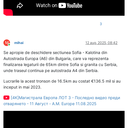
3
M
mihai
12 aug. 2025, 08:42
Conectat
Se apropie de deschidere sectiunea Sofia - Kalotina din
Autostrada Europa (A6) din Bulgaria, care va reprezenta
finalizarea legaturii de 65km dintre Sofia si granita cu Serbia,
unde traseul continua pe autostrada A4 din Serbia.
Lucrarile la acest tronson de 16.5km au costat €136.5 mil si au
inceput in mai 2023.
[4K]Магистрала Европа ЛОТ 3 - Последно видео преди
отварянето - 11 Август - A.M. Europe 11.08.2025