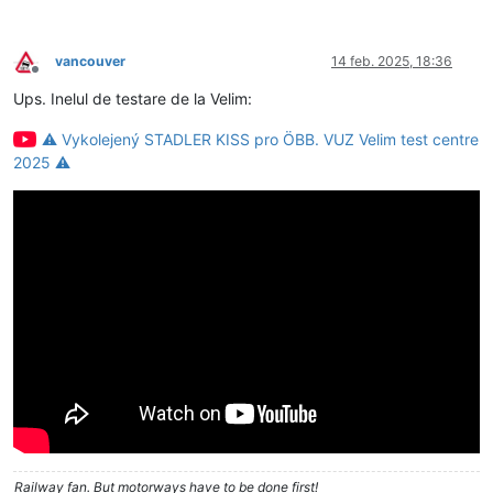
vancouver
14 feb. 2025, 18:36
Deconectat
Ups. Inelul de testare de la Velim:
⚠️ Vykolejený STADLER KISS pro ÖBB. VUZ Velim test centre
2025 ⚠️
Railway fan. But motorways have to be done first!