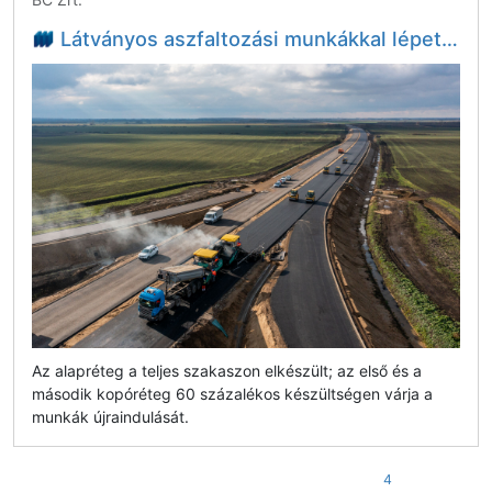
Látványos aszfaltozási munkákkal lépett előre az M4-es gyorsforgalmi út projektje - videó
Az alapréteg a teljes szakaszon elkészült; az első és a
második kopóréteg 60 százalékos készültségen várja a
munkák újraindulását.
4