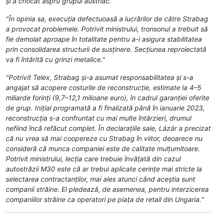
şi a criticat aspru grupul austriac."
"În opinia sa, execuţia defectuoasă a lucră­rilor de către Strabag
a provocat problemele. Potrivit ministrului, tronsonul a trebuit să
fie demolat aproape în totalitate pentru a-i asigura stabilitatea
prin consolidarea structurii de susţinere. Secţiunea reproiectată
va fi întărită cu grinzi metalice."
"Potrivit Telex, Strabag şi-a asumat responsabilitatea şi s-a
angajat să acopere costurile de reconstrucţie, estimate la 4–5
miliarde forinţi (9,7–12,1 milioane euro), în cadrul garanţiei oferite
de grup. Iniţial programată a fi finalizată până în ianuarie 2023,
reconstrucţia s-a confruntat cu mai multe întârzieri, drumul
nefiind încă refăcut complet. În declaraţiile sale, Lázár a precizat
că nu vrea să mai coopereze cu Strabag în viitor, deoarece nu
consideră că munca companiei este de calitate mulţumitoare.
Potrivit ministrului, lecţia care trebuie învăţată din cazul
autostrăzii M30 este că ar trebui aplicate cerinţe mai stricte la
selectarea contractanţilor, mai ales atunci când aceştia sunt
companii străine. El pledează, de asemenea, pentru interzicerea
companiilor străine ca operatori pe piaţa de retail din Ungaria."