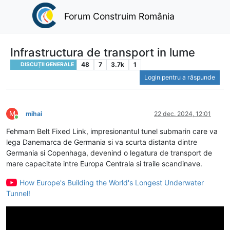
Forum Construim România
Infrastructura de transport in lume
48
7
3.7k
1
DISCUȚII GENERALE
Login pentru a răspunde
M
mihai
22 dec. 2024, 12:01
Conectat
Fehmarn Belt Fixed Link, impresionantul tunel submarin care va
lega Danemarca de Germania si va scurta distanta dintre
Germania si Copenhaga, devenind o legatura de transport de
mare capacitate intre Europa Centrala si traile scandinave.
How Europe's Building the World's Longest Underwater
Tunnel!