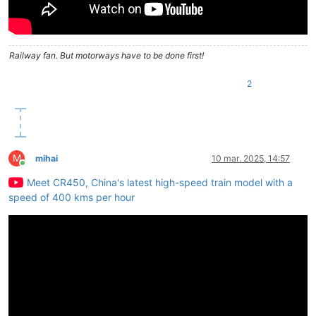
Railway fan. But motorways have to be done first!
2
M
mihai
10 mar. 2025, 14:57
Conectat
Meet CR450, China's latest high-speed train model with a
speed of 400 kms per hour