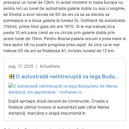
prevazut un tunel de 12km. In acest moment in toata Europa nu
exista nici un tunel de autostrada galerie dubla cu asa o lungime,
iar Elvetia a avut nevoie de 60 de ani ca sa se decida sa
porneasca si a doua galerie la tunelul St. Gotthard de autostrada
(15km), prima fiind gata din anii 1970. Si le mai trebuie inca
peste 10 ani pana cand se va circula prin galerie dubla prin
acest tunel de 15km. Pentru Bosnia palaria oricum e prea mare si
fara ajutor UE nu poate progresa prea rapid. As zice ca le mai
trebuie 50 de ani sa finalizeze A1, inclusiv tunelul de 12 km.
aug. 17, 2025 / Actualitate
O autostradă neîntreruptă va lega Budapesta de Marea Adriatică, din septembrie - HotNews.ro
După aproape două decenii de construcție, Croația a
finalizat ultimul tronson al autostrăzii sale către Marea
Adriatică, marcând o etapă importantă în