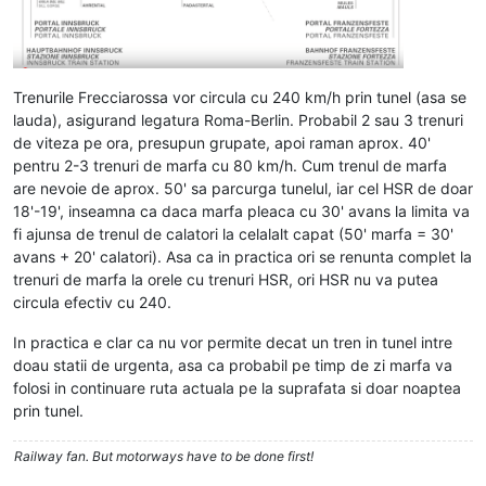
Trenurile Frecciarossa vor circula cu 240 km/h prin tunel (asa se
lauda), asigurand legatura Roma-Berlin. Probabil 2 sau 3 trenuri
de viteza pe ora, presupun grupate, apoi raman aprox. 40'
pentru 2-3 trenuri de marfa cu 80 km/h. Cum trenul de marfa
are nevoie de aprox. 50' sa parcurga tunelul, iar cel HSR de doar
18'-19', inseamna ca daca marfa pleaca cu 30' avans la limita va
fi ajunsa de trenul de calatori la celalalt capat (50' marfa = 30'
avans + 20' calatori). Asa ca in practica ori se renunta complet la
trenuri de marfa la orele cu trenuri HSR, ori HSR nu va putea
circula efectiv cu 240.
In practica e clar ca nu vor permite decat un tren in tunel intre
doau statii de urgenta, asa ca probabil pe timp de zi marfa va
folosi in continuare ruta actuala pe la suprafata si doar noaptea
prin tunel.
Railway fan. But motorways have to be done first!