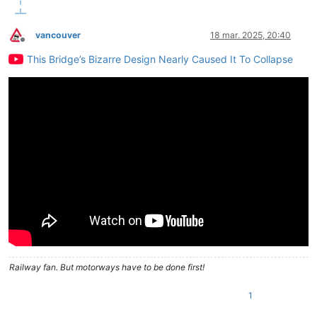
vancouver
18 mar. 2025, 20:40
Deconectat
This Bridge’s Bizarre Design Nearly Caused It To Collapse
Railway fan. But motorways have to be done first!
1