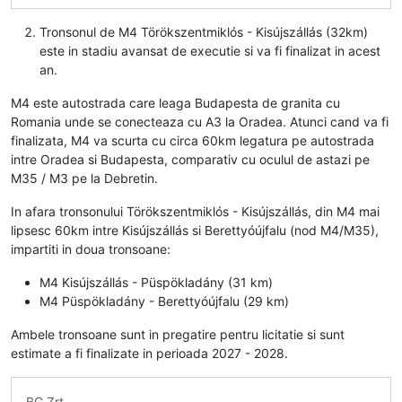
Tronsonul de M4 Törökszentmiklós - Kisújszállás (32km)
este in stadiu avansat de executie si va fi finalizat in acest
an.
M4 este autostrada care leaga Budapesta de granita cu
Romania unde se conecteaza cu A3 la Oradea. Atunci cand va fi
finalizata, M4 va scurta cu circa 60km legatura pe autostrada
intre Oradea si Budapesta, comparativ cu oculul de astazi pe
M35 / M3 pe la Debretin.
In afara tronsonului Törökszentmiklós - Kisújszállás, din M4 mai
lipsesc 60km intre Kisújszállás si Berettyóújfalu (nod M4/M35),
impartiti in doua tronsoane:
M4 Kisújszállás - Püspökladány (31 km)
M4 Püspökladány - Berettyóújfalu (29 km)
Ambele tronsoane sunt in pregatire pentru licitatie si sunt
estimate a fi finalizate in perioada 2027 - 2028.
BC Zrt.