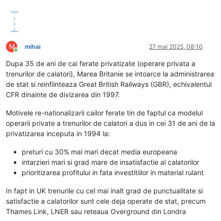
M
mihai
27 mai 2025, 08:10
Conectat
Dupa 35 de ani de cai ferate privatizate (operare privata a
trenurilor de calatori), Marea Britanie se intoarce la administrarea
de stat si reinfiinteaza Great British Railways (GBR), echivalentul
CFR dinainte de divizarea din 1997.
Motivele re-nationalizarii cailor ferate tin de faptul ca modelul
operarii private a trenurilor de calatori a dus in cei 31 de ani de la
privatizarea inceputa in 1994 la:
preturi cu 30% mai mari decat media europeana
intarzieri mari si grad mare de insatisfactie al calatorilor
prioritizarea profitului in fata investitiilor in material rulant
In fapt in UK trenurile cu cel mai inalt grad de punctualitate si
satisfactie a calatorilor sunt cele deja operate de stat, precum
Thames Link, LNER sau reteaua Overground din Londra