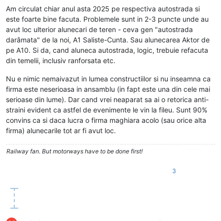
Am circulat chiar anul asta 2025 pe respectiva autostrada si
este foarte bine facuta. Problemele sunt in 2-3 puncte unde au
avut loc ulterior alunecari de teren - ceva gen "autostrada
darâmata" de la noi, A1 Saliste-Cunta. Sau alunecarea Aktor de
pe A10. Si da, cand aluneca autostrada, logic, trebuie refacuta
din temelii, inclusiv ranforsata etc.
Nu e nimic nemaivazut in lumea constructiilor si nu inseamna ca
firma este neserioasa in ansamblu (in fapt este una din cele mai
serioase din lume). Dar cand vrei neaparat sa ai o retorica anti-
straini evident ca astfel de evenimente le vin la fileu. Sunt 90%
convins ca si daca lucra o firma maghiara acolo (sau orice alta
firma) alunecarile tot ar fi avut loc.
Railway fan. But motorways have to be done first!
3