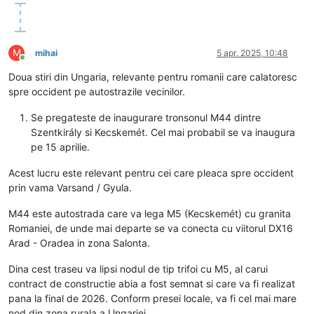
M
mihai
5 apr. 2025, 10:48
Conectat
Doua stiri din Ungaria, relevante pentru romanii care calatoresc
spre occident pe autostrazile vecinilor.
Se pregateste de inaugurare tronsonul M44 dintre
Szentkirály si Kecskemét. Cel mai probabil se va inaugura
pe 15 aprilie.
Acest lucru este relevant pentru cei care pleaca spre occident
prin vama Varsand / Gyula.
M44 este autostrada care va lega M5 (Kecskemét) cu granita
Romaniei, de unde mai departe se va conecta cu viitorul DX16
Arad - Oradea in zona Salonta.
Dina cest traseu va lipsi nodul de tip trifoi cu M5, al carui
contract de constructie abia a fost semnat si care va fi realizat
pana la final de 2026. Conform presei locale, va fi cel mai mare
nod din zona rurala a Ungariei.