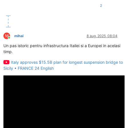
2
M
mihai
8 aug. 2025, 08:04
Conectat
Un pas istoric pentru infrastructura Italiei si a Europei in acelasi
timp.
Italy approves $15.5B plan for longest suspension bridge to
Sicily • FRANCE 24 English