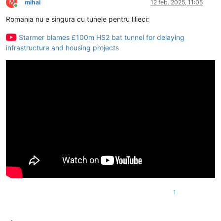
M
mihai
12 feb. 2025, 11:05
Conectat
Romania nu e singura cu tunele pentru lilieci:
Starmer blames £100m HS2 bat tunnel for delaying
infrastructure and housing projects
1