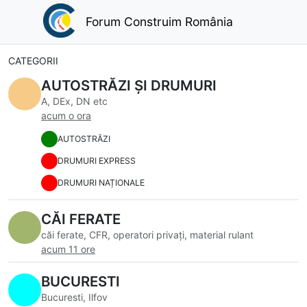
Forum Construim România
CATEGORII
AUTOSTRĂZI ȘI DRUMURI
A, DEx, DN etc
acum o ora
AUTOSTRĂZI
DRUMURI EXPRESS
DRUMURI NAȚIONALE
CĂI FERATE
căi ferate, CFR, operatori privați, material rulant
acum 11 ore
BUCURESTI
Bucuresti, Ilfov